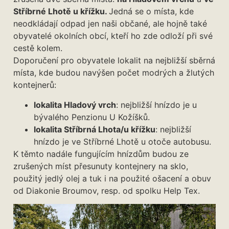
Stříbrné Lhotě u křížku.
Jedná se o místa, kde
neodkládají odpad jen naši občané, ale hojně také
obyvatelé okolních obcí, kteří ho zde odloží při své
cestě kolem.
Doporučení pro obyvatele lokalit na nejbližší sběrná
místa, kde budou navýšen počet modrých a žlutých
kontejnerů:
lokalita Hladový vrch
: nejbližší hnízdo je u
bývalého Penzionu U Kožíšků.
lokalita Stříbrná Lhota/u křížku
: nejbližší
hnízdo je ve Stříbrné Lhotě u otoče autobusu.
K těmto nadále fungujícím hnízdům budou ze
zrušených míst přesunuty kontejnery na sklo,
použitý jedlý olej a tuk i na použité ošacení a obuv
od Diakonie Broumov, resp. od spolku Help Tex.