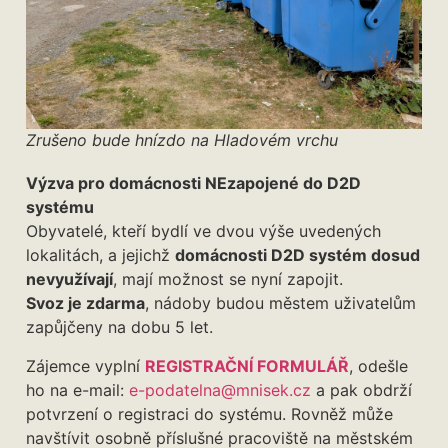
Zrušeno bude hnízdo na Hladovém vrchu
Výzva pro domácnosti NEzapojené do D2D
systému
Obyvatelé, kteří bydlí ve dvou výše uvedených
lokalitách, a jejichž
domácnosti D2D systém dosud
nevyužívají
, mají možnost se nyní zapojit.
Svoz je zdarma
, nádoby budou městem uživatelům
zapůjčeny na dobu 5 let.
Zájemce vyplní
REGISTRAČNÍ FORMULÁŘ
, odešle
ho na e-mail:
e-podatelna@mnisek.cz
a pak obdrží
potvrzení o registraci do systému. Rovněž může
navštívit osobně příslušné pracoviště na městském