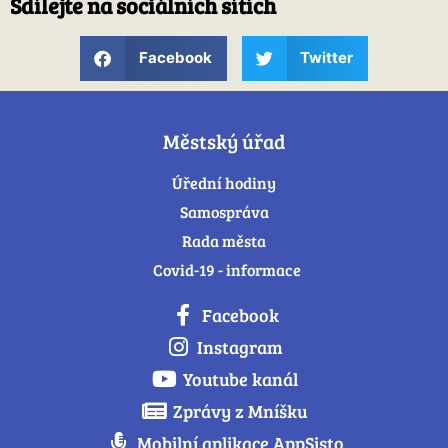
Sdílejte na sociálních sítích
Facebook
Twitter
Městský úřad
Úřední hodiny
Samospráva
Rada města
Covid-19 - informace
Facebook
Instagram
Youtube kanál
Zprávy z Mníšku
Mobilní aplikace AppSisto