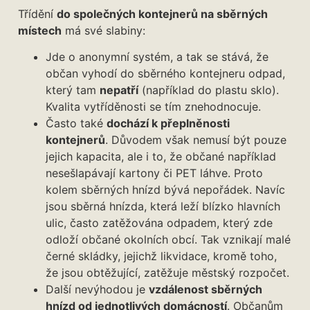
Třídění
do společných kontejnerů na sběrných
místech
má své slabiny:
Jde o anonymní systém, a tak se stává, že
občan vyhodí do sběrného kontejneru odpad,
který tam
nepatří
(například do plastu sklo).
Kvalita vytříděnosti se tím znehodnocuje.
Často také
dochází k přeplněnosti
kontejnerů
. Důvodem však nemusí být pouze
jejich kapacita, ale i to, že občané například
nesešlapávají kartony či PET láhve. Proto
kolem sběrných hnízd bývá nepořádek. Navíc
jsou sběrná hnízda, která leží blízko hlavních
ulic, často zatěžována odpadem, který zde
odloží občané okolních obcí. Tak vznikají malé
černé skládky, jejichž likvidace, kromě toho,
že jsou obtěžující, zatěžuje městský rozpočet.
Další nevýhodou je
vzdálenost sběrných
hnízd od jednotlivých domácností
. Občanům