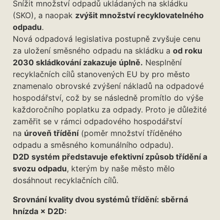
Snížit množství odpadů ukládaných na skládku
(SKO), a naopak
zvýšit množství recyklovatelného
odpadu
.
Nová odpadová legislativa postupně zvyšuje cenu
za uložení směsného odpadu na skládku a
od roku
2030 skládkování zakazuje úplně.
Nesplnění
recyklačních cílů stanovených EU by pro město
znamenalo obrovské zvýšení nákladů na odpadové
hospodářství, což by se následně promítlo do výše
každoročního poplatku za odpady. Proto je důležité
zaměřit se v rámci odpadového hospodářství
na
úroveň třídění
(poměr množství tříděného
odpadu a směsného komunálního odpadu).
D2D systém představuje efektivní způsob třídění a
svozu odpadu
, kterým by naše město mělo
dosáhnout recyklačních cílů.
Srovnání kvality dvou systémů třídění: sběrná
hnízda × D2D: