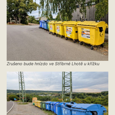
Zrušeno bude hnízdo ve Stříbrné Lhotě u křížku