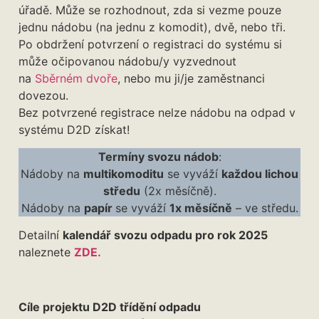
úřadě. Může se rozhodnout, zda si vezme pouze
jednu nádobu (na jednu z komodit), dvě, nebo tři.
Po obdržení potvrzení o registraci do systému si
může očipovanou nádobu/y vyzvednout
na
Sběrném dvoře
, nebo mu ji/je zaměstnanci
dovezou.
Bez potvrzené registrace nelze nádobu na odpad v
systému D2D získat!
Termíny svozu nádob
:
Nádoby na
multikomoditu
se vyváží
každou lichou
středu
(2x měsíčně).
Nádoby na
papír
se vyváží
1x měsíčně
– ve středu.
Detailní
kalendář svozu odpadu pro rok 2025
naleznete
ZDE
.
Cíle projektu D2D třídění odpadu