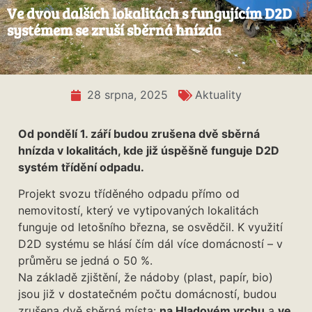
Ve dvou dalších lokalitách s fungujícím D2D
systémem se zruší sběrná hnízda
28 srpna, 2025
Aktuality
Od pondělí 1. září budou zrušena dvě sběrná
hnízda v lokalitách, kde již úspěšně funguje D2D
systém třídění odpadu.
Projekt svozu tříděného odpadu přímo od
nemovitostí, který ve vytipovaných lokalitách
funguje od letošního března, se osvědčil. K využití
D2D systému se hlásí čím dál více domácností – v
průměru se jedná o 50 %.
Na základě zjištění, že nádoby (plast, papír, bio)
jsou již v dostatečném počtu domácností, budou
zrušena dvě sběrná místa:
na Hladovém vrchu
a
ve