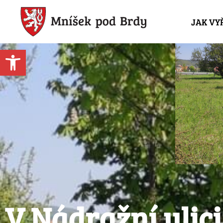
JAK VY
Open toolbar
V Nádražní ulic