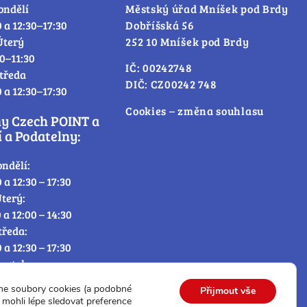
ondělí
Městský úřad Mníšek pod Brdy
0 a 12:30–17:30
Dobříšská 56
Úterý
252 10 Mníšek pod Brdy
30–11:30
IČ: 00242748
tředa
DIČ: CZ00242 748
0 a 12:30–17:30
Cookies – změna souhlasu
ny Czech POINT a
 a Podatelny:
ondělí:
0 a 12:30 – 17:30
terý:
0 a 12:00 – 14:30
tředa:
0 a 12:30 – 17:30
tvrtek:
0 a 12:00 – 14:30
me soubory cookies (a podobné
Přijmout vše
átek:
mohli lépe sledovat preference