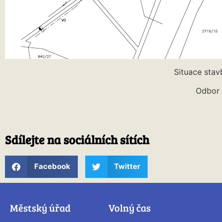
Situace stav
Odbor 
Sdílejte na sociálních sítích
Facebook
Twitter
Městský úřad
Volný čas