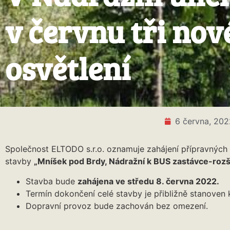
v červnu tři no
osvětlení
6 června, 202
Společnost ELTODO s.r.o. oznamuje zahájení přípravných 
stavby
„Mníšek pod Brdy, Nádražní k BUS zastávce-rozší
Stavba bude
zahájena ve středu 8. června 2022.
Termín dokončení celé stavby je přibližně stanoven 
Dopravní provoz bude zachován bez omezení.