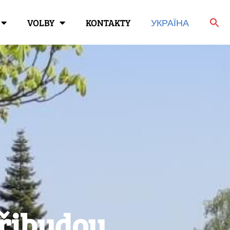
VOLBY
KONTAKTY
УКРАЇНА
přibydou