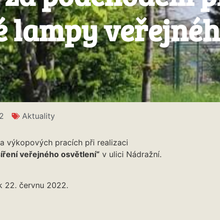
vé lampy veřejné
2
Aktuality
a výkopových pracích při realizaci
ření veřejného osvětlení“
v ulici Nádražní.
k 22. červnu 2022.