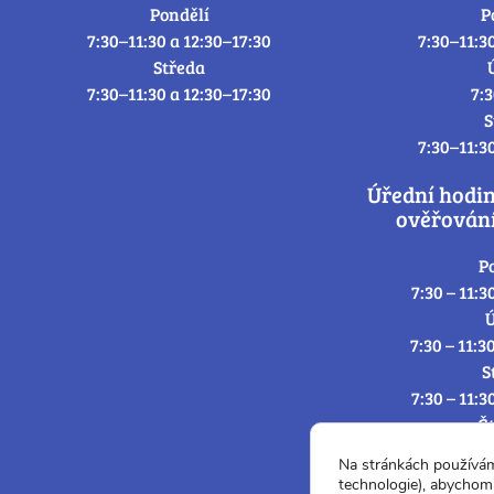
Pondělí
P
7:30–11:30 a 12:30–17:30
7:30–11:3
Středa
7:30–11:30 a 12:30–17:30
7:
S
7:30–11:3
Úřední hodi
ověřování
P
7:30 – 11:3
Ú
7:30 – 11:3
S
7:30 – 11:3
Č
7:30 – 11:3
Na stránkách používá
P
technologie), abychom 