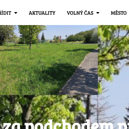
ŘÍDIT
AKTUALITY
VOLNÝ ČAS
MĚSTO
i za podchodem 