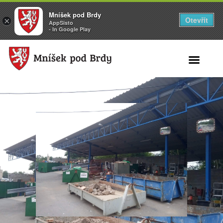
Mníšek pod Brdy
Otevřít
×
AppSisto
- In Google Play
Search for: