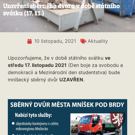
Uzavření sběrného dvora v době státního
svátku (17. 11.)
10 listopadu, 2021
Aktuality
Upozorňujeme, že v době státního svátku
ve
středu 17. listopadu 2021
(Den boje za svobodu a
demokracii a Mezinárodní den studentstva) bude
mníšecký sběrný dvůr
UZAVŘEN
.