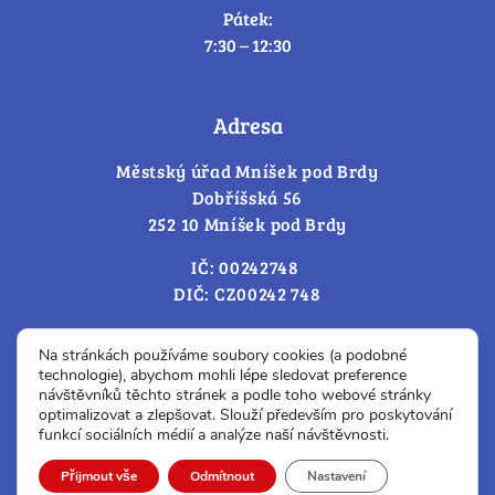
Pátek:
7:30 – 12:30
Adresa
Městský úřad Mníšek pod Brdy
Dobříšská 56
252 10 Mníšek pod Brdy
IČ: 00242748
DIČ: CZ00242 748
Cookies – změna souhlasu
Na stránkách používáme soubory cookies (a podobné
technologie), abychom mohli lépe sledovat preference
návštěvníků těchto stránek a podle toho webové stránky
optimalizovat a zlepšovat. Slouží především pro poskytování
Prohlášení o přístupnosti
funkcí sociálních médií a analýze naší návštěvnosti.
© Všechna práva vyhrazena.
Přijmout vše
Odmítnout
Nastavení