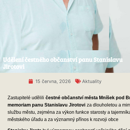
Udělení čestného občanství panu Stanislavu
Jirotovi
15 června, 2026
Aktuality
Zastupitelé udělili
čestné občanství města Mníšek pod Br
memoriam panu Stanislavu Jirotovi
za dlouholetou a mi
službu městu, zejména za výkon funkce starosty a tajemník
městského úřadu a za významný přínos k rozvoji obce