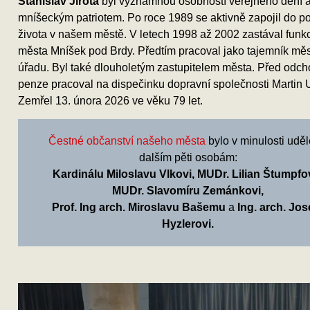
Stanislav Jirota
byl významnou osobností veřejného dění 
mníšeckým patriotem. Po roce 1989 se aktivně zapojil do po
života v našem městě. V letech 1998 až 2002 zastával funkc
města Mníšek pod Brdy. Předtím pracoval jako tajemník mě
úřadu. Byl také dlouholetým zastupitelem města. Před odc
penze pracoval na dispečinku dopravní společnosti Martin 
Zemřel 13. února 2026 ve věku 79 let.
Čestné občanství našeho města
bylo v minulosti udě
dalším pěti osobám:
Kardinálu Miloslavu Vlkovi, MUDr. Lilian Štumpfo
MUDr. Slavomíru Zemánkovi,
Prof. Ing arch. Miroslavu Bašemu
a
Ing. arch. Jos
Hyzlerovi.