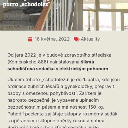
patra „schodolez“
16 května, 2022
Aktuality
Od jara 2022 je v budově zdravotního střediska
(Komenského 886) nainstalována
šikmá
schodišťová sedačka s elektrickým pohonem.
Úkolem tohoto „schodolezu“ je do 1. patra, kde jsou
ordinace zubních lékařů a gynekoložky, přepravit
osoby s omezenou pohyblivostí. Zařízení je
naprosto bezpečné, je vybavené upínacím
bezpečnostním pásem a má nosnost 150 kg.
Pohodlí pacienta zajišťuje sklopný rozměrný sedák
s opěradlem i sklopné opěrky rukou a nohou.
Pořízení šikmé schodišťové sedačky vyšlo