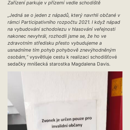
Zařízení parkuje v přízemí vedle schodiště
„Jedná se o jeden z nápadů, který navrhli občané v
rámci Participativního rozpočtu 2021. I když nápad
na vybudování schodolezu v hlasování veřejnosti
nakonec nevyhrál, rozhodli jsme se, že ho ve
zdravotním středisku přesto vybudujeme a
usnadníme tím pohyb pohybově znevýhodněným
osobám,“
vysvětluje cestu k realizaci schodišťové
sedačky mníšecká starostka Magdalena Davis.