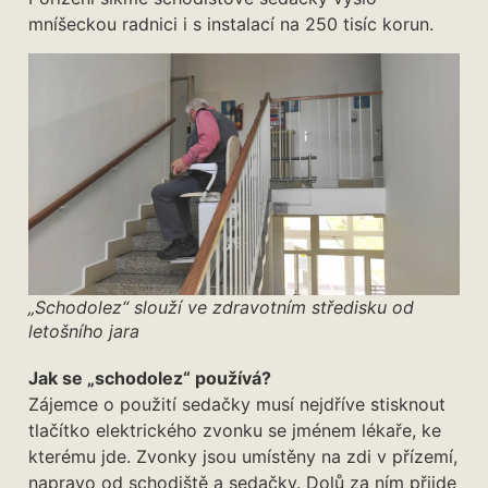
mníšeckou radnici i s instalací na 250 tisíc korun.
„Schodolez“ slouží ve zdravotním středisku od
letošního jara
Jak se „schodolez“ používá?
Zájemce o použití sedačky musí nejdříve stisknout
tlačítko elektrického zvonku se jménem lékaře, ke
kterému jde. Zvonky jsou umístěny na zdi v přízemí,
napravo od schodiště a sedačky. Dolů za ním přijde