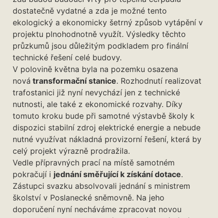
dostatečně vydatné a zda je možné tento
ekologický a ekonomicky šetrný způsob vytápění v
projektu plnohodnotně využít. Výsledky těchto
průzkumů jsou důležitým podkladem pro finální
technické řešení celé budovy.
V polovině května byla na pozemku osazena
nová
transformační stanice
. Rozhodnutí realizovat
trafostanici již nyní nevychází jen z technické
nutnosti, ale také z ekonomické rozvahy. Díky
tomuto kroku bude při samotné výstavbě školy k
dispozici stabilní zdroj elektrické energie a nebude
nutné využívat nákladná provizorní řešení, která by
celý projekt výrazně prodražila.
Vedle přípravných prací na místě samotném
pokračují i
jednání směřující k získání dotace
.
Zástupci svazku absolvovali jednání s ministrem
školství v Poslanecké sněmovně. Na jeho
doporučení nyní necháváme zpracovat novou