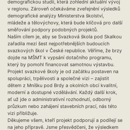
demografickou studii, která zohlední aktuální vývoj
v regionu. Zároveň očekáváme zveřejnění výsledků
demografické analýzy Ministerstva školství,
mládeže a tělovýchovy, která bude klíčová pro další
směřování podpory podobných projektů.
Naším cílem je, aby se Svazková škola pod Skalkou
zařadila mezi šest nejpotřebnějších budoucích
svazkových škol v České republice. Věříme, že brzy
dojde na MŠMT k vypsání dotačního programu,
který by pomohl financovat samotnou výstavbu.
Projekt svazkové školy je od začátku postaven na
spolupráci, trpělivosti a společné vizi – zajistit
dětem z Mníšku pod Brdy a okolních obcí kvalitní,
moderní a dostupné vzdělávání. Každý další krok,
ať už jde o administrativní rozhodnutí, odborný
průzkum nebo zahájení stavebních prací, nás této
vizi přibližuje.
Děkujeme všem, kteří projekt podporují a podílejí se
na jeho přípravě. Jsme přesvědčeni, že výsledkem