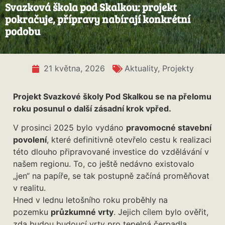
Svazková škola pod Skalkou: projekt
pokračuje, přípravy nabírají konkrétní
podobu
21 května, 2026
Aktuality
,
Projekty
Projekt Svazkové školy Pod Skalkou se na přelomu
roku posunul o další zásadní krok vpřed.
V prosinci 2025 bylo vydáno
pravomocné stavební
povolení
, které definitivně otevřelo cestu k realizaci
této dlouho připravované investice do vzdělávání v
našem regionu. To, co ještě nedávno existovalo
„jen“ na papíře, se tak postupně začíná proměňovat
v realitu.
Hned v lednu letošního roku proběhly na
pozemku
průzkumné vrty
. Jejich cílem bylo ověřit,
zda budou budoucí vrty pro tepelná čerpadla