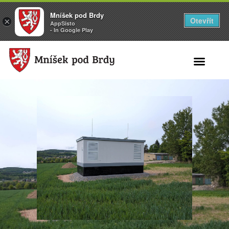
Mníšek pod Brdy
Otevřít
×
AppSisto
- In Google Play
Search for: