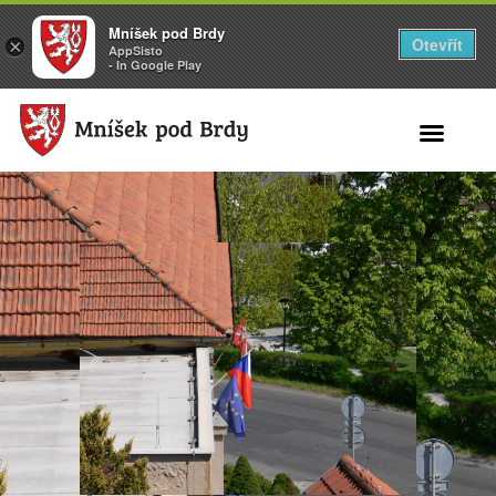
Mníšek pod Brdy
Otevřít
×
AppSisto
- In Google Play
Search for: