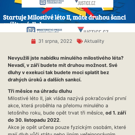
Startuje Milostivé léto II, máte druhou šanci
snížit své dluhy
31 srpna, 2022
Aktuality
Nevyužili jste nabídku minulého milostivého léta?
Nevadí, v září budete mít druhou možnost. Své
dluhy v exekuci tak budete moci splatit bez
drahých úroků a dalších sankcí.
Tři měsíce na úhradu dluhu
Milostivé léto II, jak vláda nazývá pokračování první
akce, která proběhla na přelomu minulého a
letošního roku, bude opět trvat tři měsíce,
od 1. září
do 30. listopadu 2022
.
Akce je opět určena pouze fyzickým osobám, které
mají dluh vůči státu nebo jiným veřejnoprávním