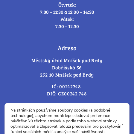
Čtvrtek:
7:30 – 11:30 a 12:00 – 14:30
Pátek:
7:30 – 12:30
Adresa
Městský úřad Mníšek pod Brdy
Dobříšská 56
252 10 Mníšek pod Brdy
IČ: 00242748
DIČ: CZ00242 748
Cookies – změna souhlasu
Na stránkách používáme soubory cookies (a podobné
technologie), abychom mohli lépe sledovat preference
návštěvníků těchto stránek a podle toho webové stránky
optimalizovat a zlepšovat. Slouží především pro poskytování
Prohlášení o přístupnosti
funkcí sociálních médií a analýze naší návštěvnosti.