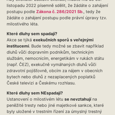
listopadu 2022 písemně sdělit, že žádáte o zahájení
postupu podle
Zákona č. 286/2021 Sb
., tedy že
žádáte o zahájení postupu podle právní úpravy tzv.
milostivého léta.
Které dluhy sem spadají?
Akce se týká
exekučních sporů s veřejnými
institucemi
. Bude tedy možné se zbavit například
dluhů vůči dopravním podnikům, technickým
službám, nemocnicím, energetikám v rukách státu
(např. ČEZ), exekučně vymáhaných dluhů vůči
zdravotní pojišťovně, obcím za nájem v obecních
bytech nebo dluhů z nezaplacených poplatků
České televizi a Českému rozhlasu.
Které dluhy sem NEspadají?
Ustanovení o milostivém létu
se nevztahují
na
peněžité tresty nebo jiné majetkové sankce, které
byly uložené v trestním řízení za úmyslný trestný