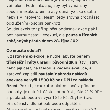
věřitelům. Podmínkou je, aby byl vymáhaný
soudním exekutorem, a aby daná fyzická osoba
nebyla v insolvenci. Nesmí tedy zrovna procházet
oddlužením (osobní bankrot).
Soudní exekutor při splnění podmínek akce pak i
bez návrhu zastaví exekuci, ale
pouze v řízeních
zahájených přede dnem 28. října 2021
.
Co musíte udělat?
K zastavení exekuce je nutné, abyste
během
tříměsíční lhůty uhradili původní dluh
(tzv. jistinu)
nebo její část, na kterou je vedena exekuce, a
zároveň zaplatili
paušální náhradu nákladů
exekuce ve výši 1 500 Kč bez DPH za náklady
řízení
. Pokud je exekutor plátce daně z přidané
hodnoty, je nutné k částce připočíst ještě 21 % DPH
a poplatek bude ve výši 1 815 Kč. Zbytek (tzv.
příslušenství dluhu) pak bude odpuštěn.
Aby exekutor zastavil exekuci, musíte mu do 30.