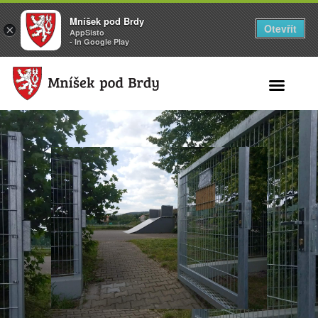
Mníšek pod Brdy
Otevřít
×
AppSisto
- In Google Play
Search for: