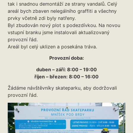
tak i snadnou demontáží ze strany vandalů. Celý
areál bych zbaven nelegálního graffiti a všechny
prvky včetně zdi byly natřeny.
Byl zbudován nový plot s podezdívkou. Na novou
vstupní branku jsme instalovali aktualizovaný
provozní řád.
Areál byl celý uklizen a posekána tráva.
Provozní doba:
duben – září: 8:00 – 19:00
říjen – březen: 8:00 – 16:00
Žádáme návštěvníky skateparku, aby dodržovali
provozní řád.