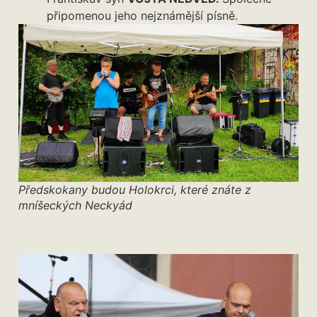
připomenou jeho nejznámější písně.
Předskokany budou Holokrci, které znáte z
mníšeckých Neckyád