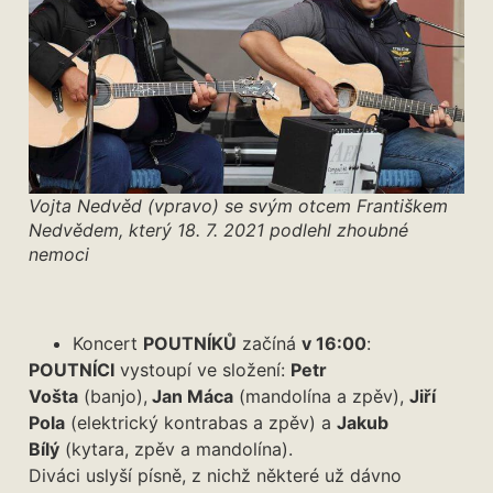
Vojta Nedvěd (vpravo) se svým otcem Františkem
Nedvědem, který 18. 7. 2021 podlehl zhoubné
nemoci
Koncert
POUTNÍKŮ
začíná
v 16:00
:
POUTNÍCI
vystoupí ve složení:
Petr
Vošta
(banjo),
Jan Máca
(mandolína a zpěv),
Jiří
Pola
(elektrický kontrabas a zpěv) a
Jakub
Bílý
(kytara, zpěv a mandolína).
Diváci uslyší písně, z nichž některé už dávno