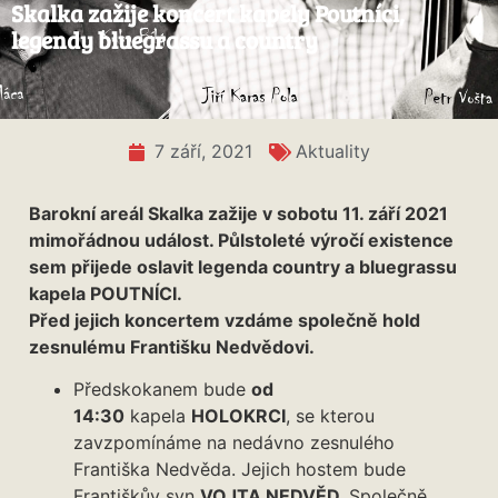
Skalka zažije koncert kapely Poutníci,
legendy bluegrassu a country
7 září, 2021
Aktuality
Barokní areál Skalka zažije v sobotu 11. září 2021
mimořádnou událost. Půlstoleté výročí existence
sem přijede oslavit legenda country a bluegrassu
kapela POUTNÍCI.
Před jejich koncertem vzdáme společně hold
zesnulému Františku Nedvědovi.
Předskokanem bude
od
14:30
kapela
HOLOKRCI
, se kterou
zavzpomínáme na nedávno zesnulého
Františka Nedvěda. Jejich hostem bude
Františkův syn
VOJTA NEDVĚD.
Společně