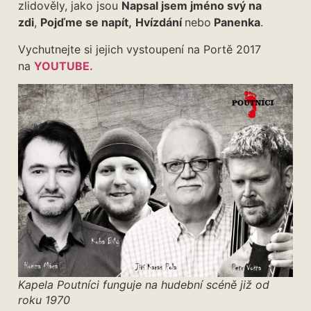
zlidověly, jako jsou
Napsal jsem jméno svý na
zdi
,
Pojďme se napít,
Hvízdání
nebo
Panenka
.
Vychutnejte si jejich vystoupení na Portě 2017
na
YOUTUBE.
Kapela Poutníci funguje na hudební scéně již od
roku 1970