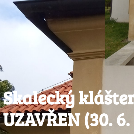
Skalecký klášter
UZAVŘEN (30. 6. a