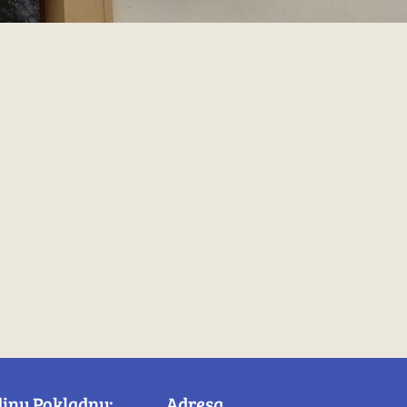
diny Pokladny:
Adresa