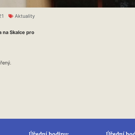
21
Aktuality
ra na Skalce pro
řený.
Úřední hodiny:
Úřední ho