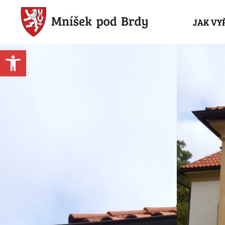
JAK VY
Open toolbar