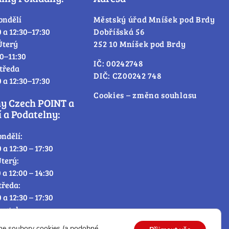
ondělí
Městský úřad Mníšek pod Brdy
0 a 12:30–17:30
Dobříšská 56
Úterý
252 10 Mníšek pod Brdy
30–11:30
IČ: 00242748
tředa
DIČ: CZ00242 748
0 a 12:30–17:30
Cookies – změna souhlasu
ny Czech POINT a
 a Podatelny:
ondělí:
0 a 12:30 – 17:30
terý:
0 a 12:00 – 14:30
tředa:
0 a 12:30 – 17:30
tvrtek:
0 a 12:00 – 14:30
me soubory cookies (a podobné