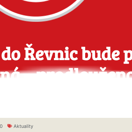
 do Řevnic bude 
ná – prodlouženo 
20
Aktuality