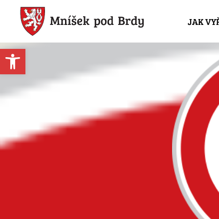
JAK VY
Open toolbar