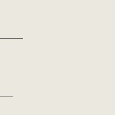
——————
———–