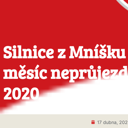
Silnice z Mníšku
měsíc neprůjezd
2020
17 dubna, 20