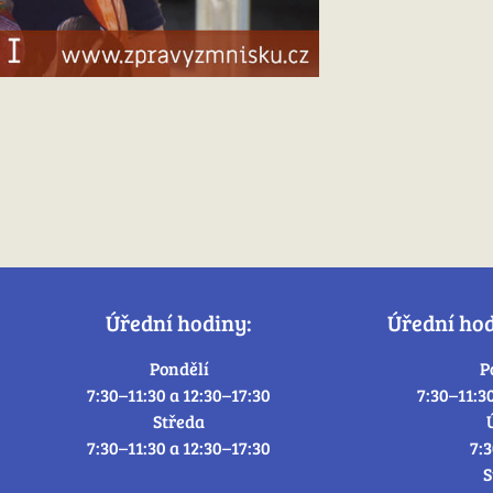
Úřední hodiny:
Úřední ho
Pondělí
P
7:30–11:30 a 12:30–17:30
7:30–11:3
Středa
7:30–11:30 a 12:30–17:30
7:
S