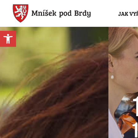
JAK VY
Open toolbar