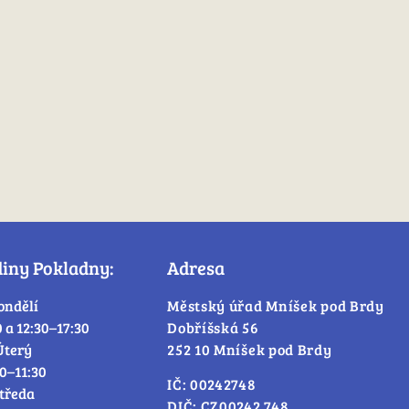
diny Pokladny:
Adresa
ondělí
Městský úřad Mníšek pod Brdy
0 a 12:30–17:30
Dobříšská 56
Úterý
252 10 Mníšek pod Brdy
30–11:30
IČ: 00242748
tředa
DIČ: CZ00242 748