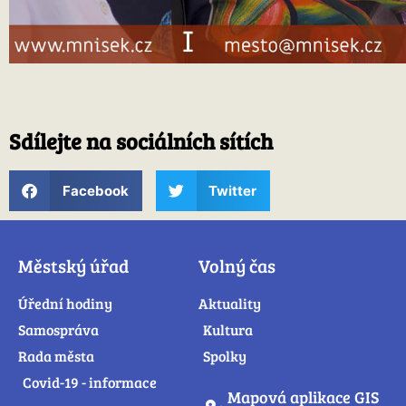
Sdílejte na sociálních sítích
Facebook
Twitter
Městský úřad
Volný čas
Úřední hodiny
Aktuality
Samospráva
Kultura
Rada města
Spolky
Covid-19 - informace
Mapová aplikace GIS