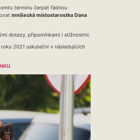
tomto termínu čerpat řádnou
tovat
mníšecká místostarostka Dana
ými dotazy, připomínkami i stížnostmi.
roku 2021 uskuteční v následujících
NKU
.