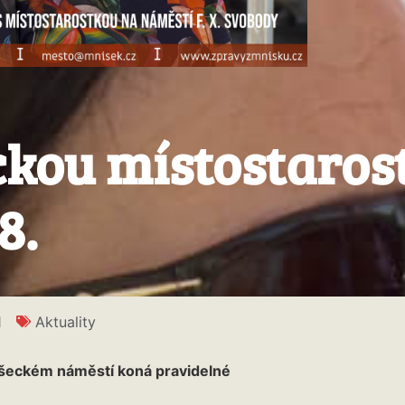
ckou místostaros
8.
1
Aktuality
íšeckém náměstí koná pravidelné