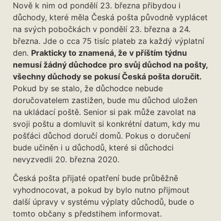
Nově k nim od pondělí 23. března přibydou i
důchody, které měla Česká pošta původně vyplácet
na svých pobočkách v pondělí 23. března a 24.
března. Jde o cca 75 tisíc plateb za každý výplatní
den.
Prakticky to znamená, že v příštím týdnu
nemusí žádný důchodce pro svůj důchod na pošty,
všechny důchody se pokusí Česká pošta doručit.
Pokud by se stalo, že důchodce nebude
doručovatelem zastižen, bude mu důchod uložen
na ukládací poště. Senior si pak může zavolat na
svoji poštu a domluvit si konkrétní datum, kdy mu
pošťáci důchod doručí domů. Pokus o doručení
bude učiněn i u důchodů, které si důchodci
nevyzvedli 20. března 2020.
Česká pošta přijaté opatření bude průběžně
vyhodnocovat, a pokud by bylo nutno přijmout
další úpravy v systému výplaty důchodů, bude o
tomto občany s předstihem informovat.