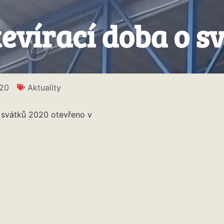
evírací doba o s
020
Aktuality
 svátků 2020 otevřeno v