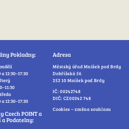
diny Pokladny:
Adresa
ondělí
Městský úřad Mníšek pod Brdy
0 a 12:30–17:30
Dobříšská 56
Úterý
252 10 Mníšek pod Brdy
30–11:30
IČ: 00242748
tředa
DIČ: CZ00242 748
0 a 12:30–17:30
Cookies – změna souhlasu
ny Czech POINT a
 a Podatelny: