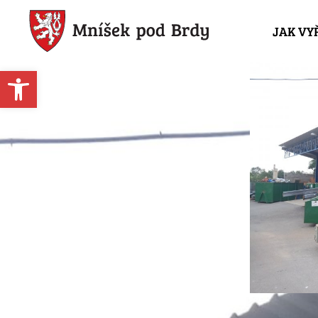
JAK VY
Open toolbar