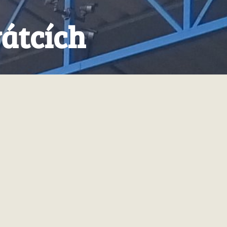
vátcích