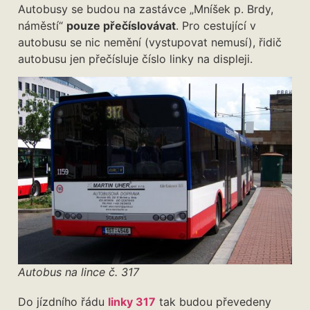
Autobusy se budou na zastávce „Mníšek p. Brdy,
náměstí“
pouze přečíslovávat
. Pro cestující v
autobusu se nic nemění (vystupovat nemusí), řidič
autobusu jen přečísluje číslo linky na displeji.
Autobus na lince č. 317
Do jízdního řádu
linky 317
tak budou převedeny