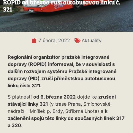
ROPID od března ruší autobusovou linku č.
321
7 února, 2022
Aktuality
Regionální organizátor pražské integrované
dopravy (ROPID) informoval, že v souvislosti s
dalším rozvojem systému Pražské integrované
dopravy (PID)
zruší příměstskou autobusovou
linku číslo 321.
S platností
od 6. března 2022
dojde ke
zrušení
stávající linky 321
(v trase Praha, Smíchovské
nádraží – Mníšek p. Brdy, Stříbrná Lhota) a
k
začlenění spojů této linky do současných linek 317
a 320
.