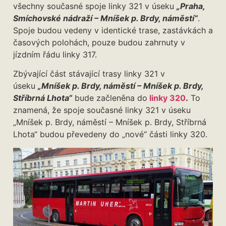
všechny současné spoje linky 321 v úseku
„Praha,
Smíchovské nádraží – Mníšek p. Brdy, náměstí“
.
Spoje budou vedeny v identické trase, zastávkách a
časových polohách, pouze budou zahrnuty v
jízdním řádu linky 317.
Zbývající část stávající trasy linky 321 v
úseku
„Mníšek p. Brdy, náměstí – Mníšek p. Brdy,
Stříbrná Lhota“
bude začleněna do
linky 320
.
To
znamená, že spoje současné linky 321 v úseku
„Mníšek p. Brdy, náměstí – Mníšek p. Brdy, Stříbrná
Lhota“ budou převedeny do „nové“ části linky 320.