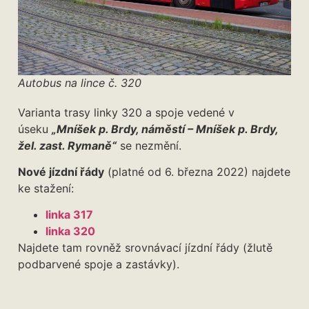
Autobus na lince č. 320
Varianta trasy linky 320 a spoje vedené v
úseku
„Mníšek p. Brdy, náměstí – Mníšek p. Brdy,
žel. zast. Rymaně“
se nezmění.
Nové jízdní řády
(platné od 6. března 2022) najdete
ke stažení:
linka 317
linka 320
Najdete tam rovněž srovnávací jízdní řády (žlutě
podbarvené spoje a zastávky).