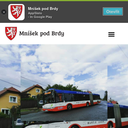
Mníšek pod Brdy
Otevřít
×
AppSisto
- In Google Play
Search for: