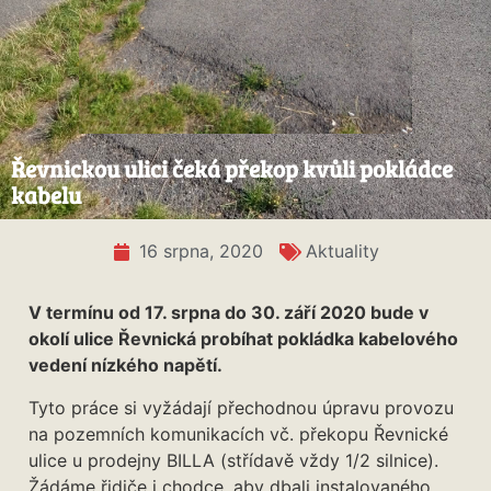
Řevnickou ulici čeká překop kvůli pokládce
kabelu
16 srpna, 2020
Aktuality
V termínu od 17. srpna do 30. září 2020 bude v
okolí ulice Řevnická probíhat pokládka kabelového
vedení nízkého napětí.
Tyto práce si vyžádají přechodnou úpravu provozu
na pozemních komunikacích vč. překopu Řevnické
ulice u prodejny BILLA (střídavě vždy 1/2 silnice).
Žádáme řidiče i chodce, aby dbali instalovaného