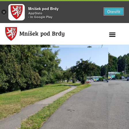
Mníšek pod Brdy
Otevřít
×
AppSisto
- In Google Play
Search for: