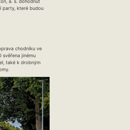
on, a. s. dohodnut
ní party, které budou
oprava chodníku ve
20 svěřena jinému
el, také k drobným
omy.