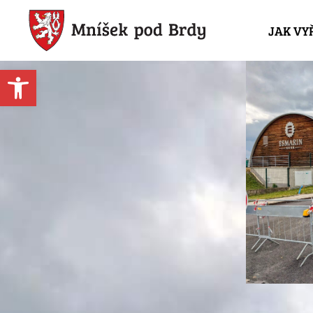
JAK VY
Open toolbar