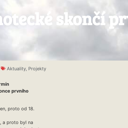
otecké skončí pr
Aktuality
,
Projekty
rmín
once prvního
n, proto od 18.
, a proto byl na