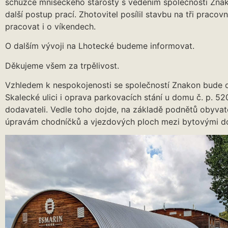
schůzce mníšeckého starosty s vedením společnosti Znak
další postup prací. Zhotovitel posílil stavbu na tři pracov
pracovat i o víkendech.
O dalším vývoji na Lhotecké budeme informovat.
Děkujeme všem za trpělivost.
Vzhledem k nespokojenosti se společností Znakon bude 
Skalecké ulici i oprava parkovacích stání u domu č. p. 5
dodavateli. Vedle toho dojde, na základě podnětů obyvat
úpravám chodníčků a vjezdových ploch mezi bytovými d