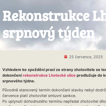
Rekonstrukce Lh
srpnový týden
25 července, 2025
Vzhledem ke zpoždění prací ze strany zhotovitele se te
dokončení
rekonstrukce Lhotecké ulice
prodlužuje do k
srpnového týdne.
Původně stanovený termín dokončení stavby nebyl dodrže
července platí zhotovitel smluvní sankce.
Po uplynutí dohodnutého termínu nepředal zhotovitel dílo