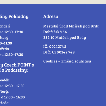
diny Pokladny:
Adresa
ondělí
Městský úřad Mníšek pod Brdy
0 a 12:30–17:30
Dobříšská 56
Úterý
252 10 Mníšek pod Brdy
30–11:30
IČ: 00242748
tředa
DIČ: CZ00242 748
0 a 12:30–17:30
Cookies – změna souhlasu
ny Czech POINT a
 a Podatelny:
ondělí:
0 a 12:30 – 17:30
terý:
0 a 12:00 – 14:30
tředa: