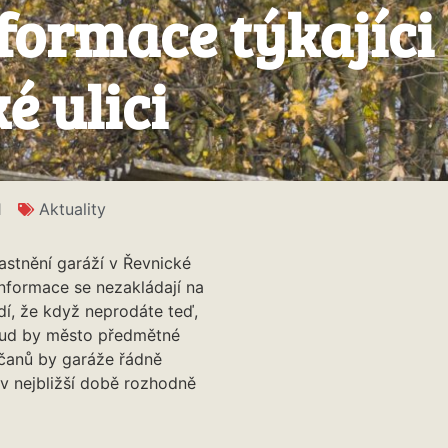
formace týkajíci 
é ulici
1
Aktuality
stnění garáží v Řevnické
 informace se nezakládají na
í, že když neprodáte teď,
Pokud by město předmětné
čanů by garáže řádně
v nejbližší době rozhodně