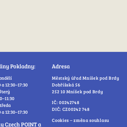
diny Pokladny:
Adresa
ondělí
Městský úřad Mníšek pod Brdy
0 a 12:30–17:30
Dobříšská 56
Úterý
252 10 Mníšek pod Brdy
30–11:30
IČ: 00242748
tředa
DIČ: CZ00242 748
0 a 12:30–17:30
Cookies – změna souhlasu
ny Czech POINT a