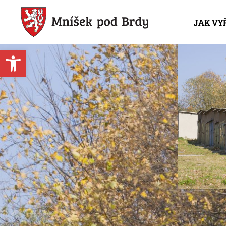
JAK VY
Open toolbar