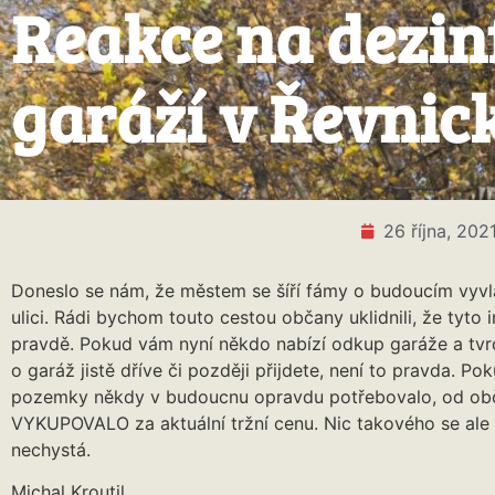
Reakce na dezin
garáží v Řevnick
26 října, 202
Doneslo se nám, že městem se šíří fámy o budoucím vyvla
ulici. Rádi bychom touto cestou občany uklidnili, že tyto
pravdě. Pokud vám nyní někdo nabízí odkup garáže a tvrd
o garáž jistě dříve či později přijdete, není to pravda. 
pozemky někdy v budoucnu opravdu potřebovalo, od ob
VYKUPOVALO za aktuální tržní cenu. Nic takového se ale 
nechystá.
Michal Kroutil