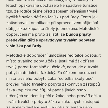
letech opakovaně docházelo ke spádové turistice,
tzn. že rodiče těsně před zápisem přehlásili trvalé
bydliště svých dětí do Mníšku pod Brdy. Tento jev
způsoboval komplikace při spravedlivém přijímání
dětí, jelikož kapacita školy je omezená. Metodické
doporučení má proto zajistit, že
budou přijaty
především děti s opravdovým trvalým pobytem
v Mníšku pod Brdy.
Metodické doporučení umožňuje ředitelce posoudit
místo trvalého pobytu žáka, jestli má žák zřízen
trvalý pobyt formálně a účelově, nebo jde o trvalý
pobyt materiální a faktický. Za účelem posouzení
místa trvalého pobytu žáka ředitelka školy buď
prověří místo trvalého pobytu zákonných zástupců
žáka (typicky rodičů), případně jiných osob
určených soudem k péči o žáka, nebo prověří délku
trvání trvalého pobytu žáka a zákonných zástupců
za účelem zjištění, jestli je doba trvání trvalého