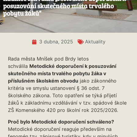
posuzování skutečného místa trvalého
pobytu žáků“
3 dubna, 2025
Aktuality
Rada města Mníšek pod Brdy letos
schválila
Metodické doporučení k posuzování
skutečného místa trvalého pobytu žáka v
příslušném školském obvodu
jako zákonného
kritéria ve smyslu ustanovení § 36 odst. 7
školského zákona. Toto opatření se týká přijetí
žáků k základnímu vzdělávání v tzv. spádové škole
ZŠ Komenského 420 pro školní rok 2025/2026.
Proč bylo Metodické doporučení schváleno?
Metodické doporučení reaguje především na
fenomén tzv. zápisové turistiky, kdy v minulých