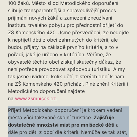
100 žáků. Město si od Metodického doporučení
slibuje transparentnější a spravedlivější proces
přijímání nových žáků a zamezení zneužívání
institutu trvalého pobytu pro přednostní přijetí do
ZŠ Komenského 420. Jsme přesvědčeni, že nedojde
k nepřijetí dětí z obcí zahrnutých do kritérií, ale
budou přijaty na základě prvního kritéria, a to v
pořadí, jaké je určeno v kritériích. Věříme, že
obyvatelé těchto obcí získají skutečný důkaz, že
není potřeba provozovat spádovou turistiku. A my
tak jasně uvidíme, kolik dětí, z kterých obcí k nám
na ZŠ Komenského 420 přichází. Plné znění Kritérií i
Metodického doporučení najdete
na
www.zsmnisek.cz
.
Přijetí Metodického doporučení je krokem vedení
města vůči takzvané školní turistice.
Zajišťuje
dostatečné množství míst pro mníšecké děti
a
dále pro děti z obcí dle kritérií. Nemůže se tak stát,