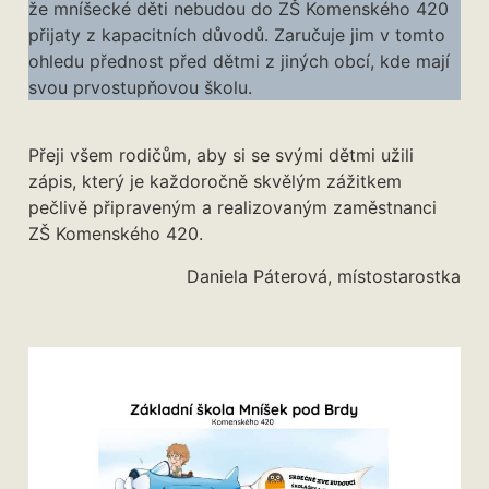
že mníšecké děti nebudou do ZŠ Komenského 420
přijaty z kapacitních důvodů. Zaručuje jim v tomto
ohledu přednost před dětmi z jiných obcí, kde mají
svou prvostupňovou školu.
Přeji všem rodičům, aby si se svými dětmi užili
zápis, který je každoročně skvělým zážitkem
pečlivě připraveným a realizovaným zaměstnanci
ZŠ Komenského 420.
Daniela Páterová, místostarostka