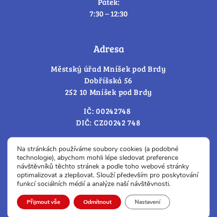
Pátek:
7:30 – 12:30
Adresa
Městský úřad Mníšek pod Brdy
Dobříšská 56
252 10 Mníšek pod Brdy
IČ: 00242748
DIČ: CZ00242 748
Cookies – změna souhlasu
Na stránkách používáme soubory cookies (a podobné
technologie), abychom mohli lépe sledovat preference
návštěvníků těchto stránek a podle toho webové stránky
optimalizovat a zlepšovat. Slouží především pro poskytování
Prohlášení o přístupnosti
funkcí sociálních médií a analýze naší návštěvnosti.
© Všechna práva vyhrazena.
Přijmout vše
Odmítnout
Nastavení