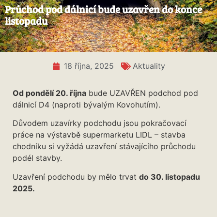
Průchod pod dálnicí bude uzavřen do konce
listopadu
18 října, 2025
Aktuality
Od pondělí 20. října
bude UZAVŘEN podchod pod
dálnicí D4 (naproti bývalým Kovohutím).
Důvodem uzavírky podchodu jsou pokračovací
práce na výstavbě supermarketu LIDL – stavba
chodníku si vyžádá uzavření stávajícího průchodu
podél stavby.
Uzavření podchodu by mělo trvat
do 30. listopadu
2025.