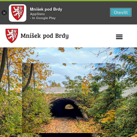
Mníšek pod Brdy
Otevřít
×
AppSisto
- In Google Play
Search for: