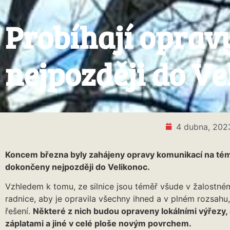
Probíhají oprav
nejpozději do Ve
4 dubna, 202
Koncem března byly zahájeny opravy komunikací na tém
dokončeny nejpozději do Velikonoc.
Vzhledem k tomu, ze silnice jsou téměř všude v žalostné
radnice, aby je opravila všechny ihned a v plném rozsahu,
řešení.
Některé z nich budou opraveny lokálními výřezy,
záplatami a jiné v celé ploše novým povrchem.