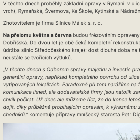
V těchto dnech proběhly základní opravy v Rymani, v uli
vrch), Rymaňská, Švermova, Ke Škole, Kytínská a Nádražní
Zhotovitelem je firma Silnice Málek s. r. o.
Na přelomu května a června
budou frézováním opraveny
Dobříšská. Do dvou let je obě čeká kompletní rekonstruk
údržba silnic Středočeského kraje): dost dlouhá doba na
neustále se tvořících výtluků.
„V těchto dnech s Odborem správy majetku a investic pra
generální opravy, například kompletního povrchu od ulice
vytipovaných lokalitách. Paradoxně při tom narážíme na 
komunikace ihned, ale dodavatelské firmy jsou natolik z
chvíli počkat. Už dnes ale můžeme říct, že do konce let
dojít, díky průběžně probíhajícím opravám, k výraznému zle
chodníků,“
komentuje přípravy mníšecký starosta Petr Dig