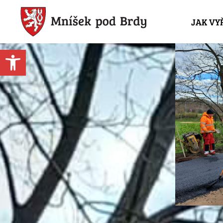
JAK VY
Open toolbar