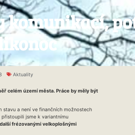
y komunikací, po
likonoc
3
Aktuality
ěř celém území města. Práce by měly být
m stavu a není ve finančních možnostech
 přistoupili jsme k variantnímu
 další frézovanými velkoplošnými