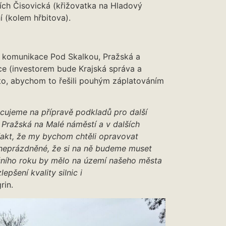
cích Čisovická (křižovatka na Hladový
 (kolem hřbitova).
 komunikace Pod Skalkou, Pražská a
ce (investorem bude Krajská správa a
 to, abychom to řešili pouhým záplatováním
cujeme na přípravě podkladů pro další
 Pražská na Malé náměstí a v dalších
fakt, že my bychom chtěli opravovat
aneprázdněné, že si na ně budeme muset
ošního roku by mělo na území našeho města
pšení kvality silnic i
rin.