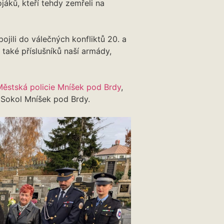
áků, kteří tehdy zemřeli na
apojili do válečných konfliktů 20. a
e také příslušníků naší armády,
Městská policie Mníšek pod Brdy
,
 Sokol Mníšek pod Brdy.