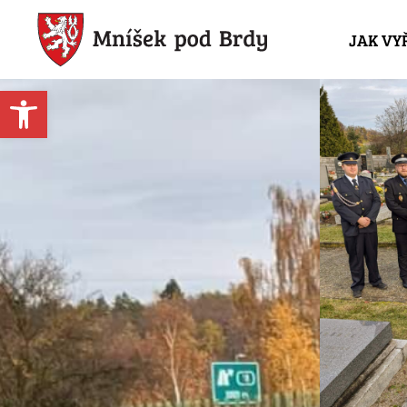
JAK VY
Open toolbar