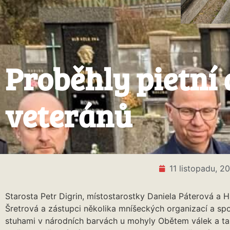
Proběhly pietní
veteránů
11 listopadu, 2
Starosta Petr Digrin, místostarostky Daniela Páterová a 
Šretrová a zástupci několika mníšeckých organizací a spol
stuhami v národních barvách u mohyly Obětem válek a ta