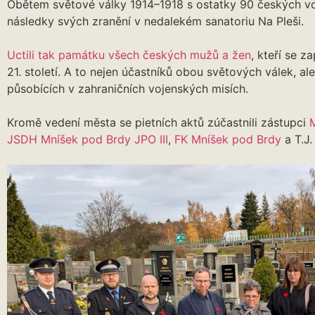
Obětem světové války 1914–1918 s ostatky 90 českých voj
následky svých zranění v nedalekém sanatoriu Na Pleši.
Uctili tak památku všech českých mužů a žen
, kteří se z
21. století. A to nejen účastníků obou světových válek, al
působících v zahraničních vojenských misích.
Kromě vedení města se pietních aktů zúčastnili zástupci
JSDH Mníšek pod Brdy JPO III
,
FK Mníšek pod Brdy
a T.J.