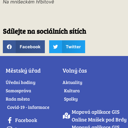
Na mníšeckém hřbitově
Sdílejte na sociálních sítích
Facebook
Twitter
Městský úřad
Volný čas
Úřední hodiny
Aktuality
Samospráva
Kultura
Rada města
Spolky
Covid-19 - informace
Mapová aplikace GIS
Online Mníšek pod Brdy
Facebook
Mapová aplikace GIS