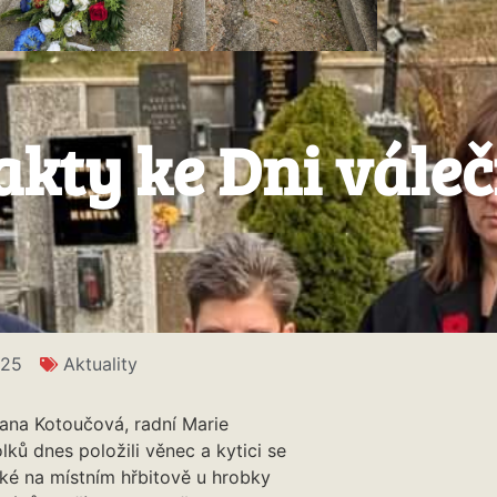
 akty ke Dni vále
025
Aktuality
Hana Kotoučová, radní Marie
ků dnes položili věnec a kytici se
ké na místním hřbitově u hrobky