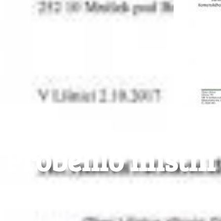
Proběhlo místní
Pavilonu. Realiz