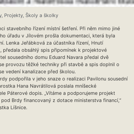
y
,
Projekty
,
Školy a školky
i stavebního řízení místní šetření. Při něm mimo jiné
ho úřadu v Jílovém prošla dokumentaci, která byla
í. Lenka Jeřábková za účastníka řízení, Hnutí
, předala obsáhlý spis připomínek k projektové
tel sousedního domu Eduard Navara předal dvě
 se provozu těžké techniky při stavbě a spis doplnil o
se vedení kanalizace před školou.
dy podpořila v jeho snaze o realizaci Pavilonu sousední
tarostka Hana Navrátilová poslala mníšecké
ele Páterové dopis. „Vítáme a podporujeme projekt
 pod Brdy financovaný z dotace ministerstva financí,“
tka Líšnice.