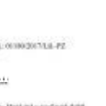
ího
nice