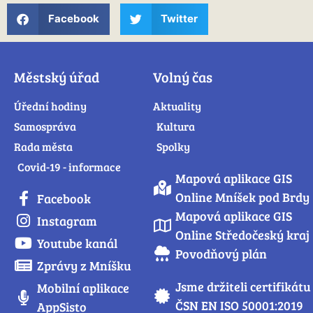
Facebook
Twitter
Městský úřad
Volný čas
Úřední hodiny
Aktuality
Samospráva
Kultura
Rada města
Spolky
Covid-19 - informace
Mapová aplikace GIS
Online Mníšek pod Brdy
Facebook
Mapová aplikace GIS
Instagram
Online Středočeský kraj
Youtube kanál
Povodňový plán
Zprávy z Mníšku
Jsme držiteli certifikátu
Mobilní aplikace
ČSN EN ISO 50001:2019
AppSisto