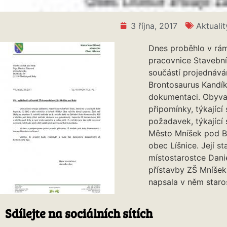
3 října, 2017
Aktualit
Dnes proběhlo v rámc
pracovnice Stavební
součástí projednáván
Brontosaurus Kandík
dokumentaci. Obyva
připomínky, týkající
požadavek, týkající 
Město Mníšek pod Br
obec Líšnice. Její s
místostarostce Dani
přístavby ZŠ Mníšek
napsala v něm staros
Sdílejte na sociálních sítích