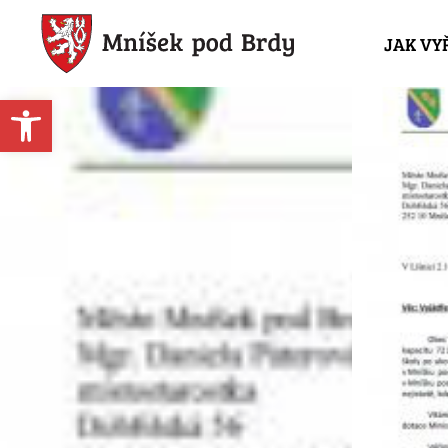
JAK VY
Open toolbar