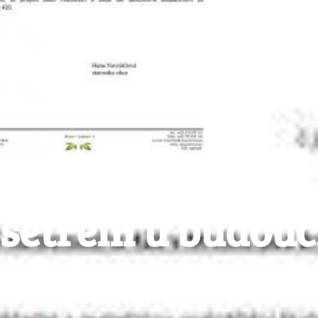
 šetření u budouc
aci podpořila Líš