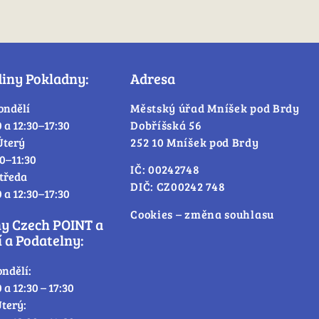
diny Pokladny:
Adresa
ondělí
Městský úřad Mníšek pod Brdy
0 a 12:30–17:30
Dobříšská 56
Úterý
252 10 Mníšek pod Brdy
30–11:30
IČ: 00242748
tředa
DIČ: CZ00242 748
0 a 12:30–17:30
Cookies – změna souhlasu
ny Czech POINT a
 a Podatelny:
ondělí:
0 a 12:30 – 17:30
terý: