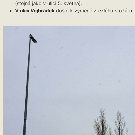
(stejná jako v ulici 5. května).
V ulici Vejhrádek
došlo k výměně zrezlého stožáru.