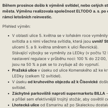
Během prosince došlo k výměně svítidel, nebo celých st
města. Výměnu realizovala společnost ELTODO a. s. po
rámci letošních reinvestic.
Přehled výměn:
V oblasti ulice 5. května se v loňském roce vyměnily
svítidla a s nimi všechna svítidla, která jsou
uvnitř S
ulicemi 5. a 9. května směrem k ulici Řevnická).
Stávající výbojky se vyměnily za LEDky (v počtu 12 
nastavení regulace v průběhu noci: 100 % do 22:00,
jsou na 50 % a pak se to zvyšuje až do vypnutí.
Pražská ulice
v úseku od ulice Komenského až ke k
LEDky (celkem 12 svítidel).
V úseku
od kruhového objezdu až k Čisovické
došlo
svítidel.
Záchytné parkoviště naproti supermarketu BILLA
–
a přišel sem efektivnější trojitý stožár, aby osvětlil
Lhotecká ulice
od Esmarinu až po Skaleckou dostala