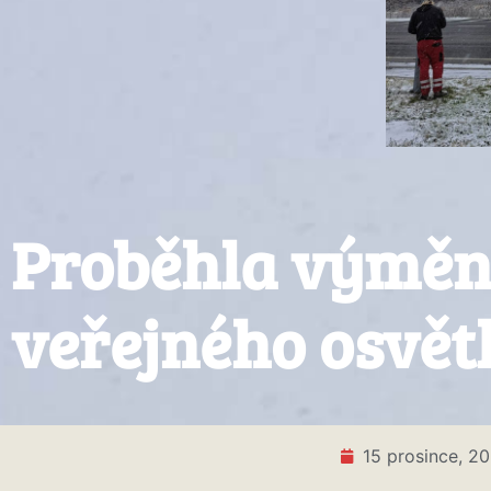
Proběhla výměna 
veřejného osvět
15 prosince, 2