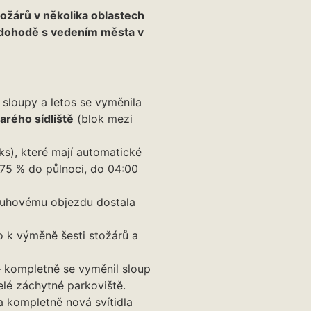
ožárů v několika oblastech
 dohodě s vedením města v
 sloupy a letos se vyměnila
tarého sídliště
(blok mezi
ks), které mají automatické
 75 % do půlnoci, do 04:00
ruhovému objezdu dostala
 k výměně šesti stožárů a
 kompletně se vyměnil sloup
 celé záchytné parkoviště.
 kompletně nová svítidla