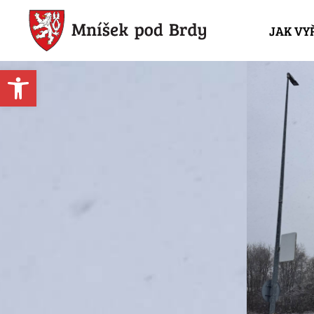
JAK VY
Open toolbar