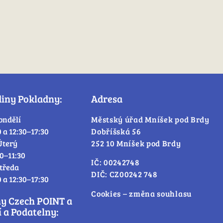
diny Pokladny:
Adresa
ondělí
Městský úřad Mníšek pod Brdy
0 a 12:30–17:30
Dobříšská 56
Úterý
252 10 Mníšek pod Brdy
30–11:30
IČ: 00242748
tředa
DIČ: CZ00242 748
0 a 12:30–17:30
Cookies – změna souhlasu
ny Czech POINT a
 a Podatelny: