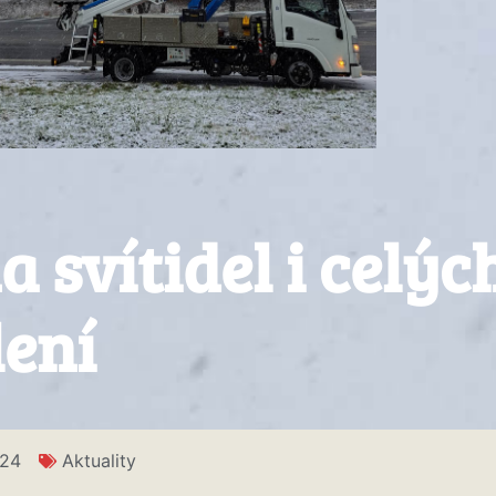
svítidel i celýc
lení
024
Aktuality