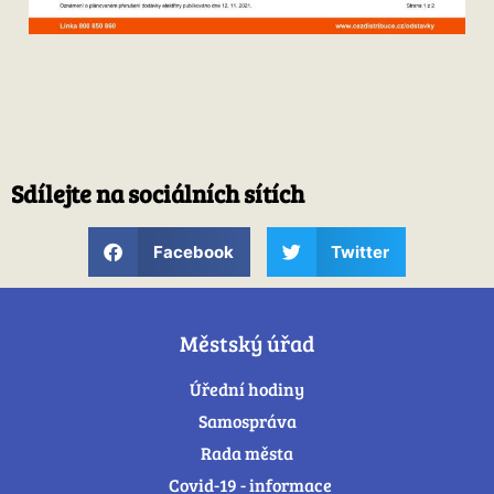
Sdílejte na sociálních sítích
Facebook
Twitter
Městský úřad
Úřední hodiny
Samospráva
Rada města
Covid-19 - informace