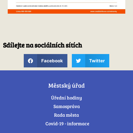
Sdílejte na sociálních sítích
Facebook
Twitter
Městský úřad
Úřední hodiny
Samospráva
Rada města
Covid-19 - informace