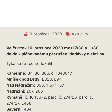
9 prosince, 2020
Aktuality
Ve čtvrtek 10. prosince 2020 mezi 7:30 a 11:30
dojde k plánovanému přerušení dodávky elektřiny.
Týká se to těchto lokalit:
Kamenné:
84, 86, 306, č. 1043647
Mníšek pod Brdy:
E323, E94
Nad Nádražím:
398, 1157/1157
Nádražní:
207, 266
Rymaně:
č. 1043672, parc. č. 274/26, parc. č.
274/27, E458
Severní:
404