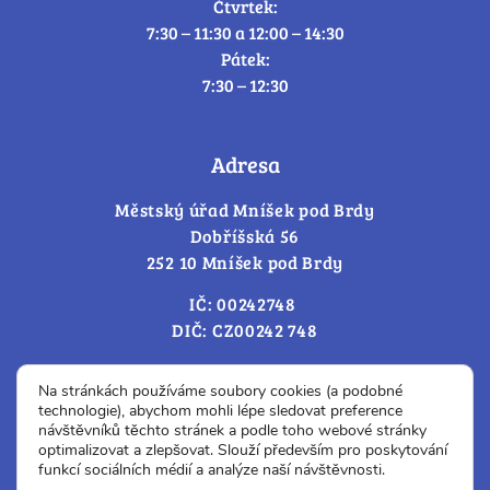
Čtvrtek:
7:30 – 11:30 a 12:00 – 14:30
Pátek:
7:30 – 12:30
Adresa
Městský úřad Mníšek pod Brdy
Dobříšská 56
252 10 Mníšek pod Brdy
IČ: 00242748
DIČ: CZ00242 748
Cookies – změna souhlasu
Na stránkách používáme soubory cookies (a podobné
technologie), abychom mohli lépe sledovat preference
návštěvníků těchto stránek a podle toho webové stránky
optimalizovat a zlepšovat. Slouží především pro poskytování
Prohlášení o přístupnosti
funkcí sociálních médií a analýze naší návštěvnosti.