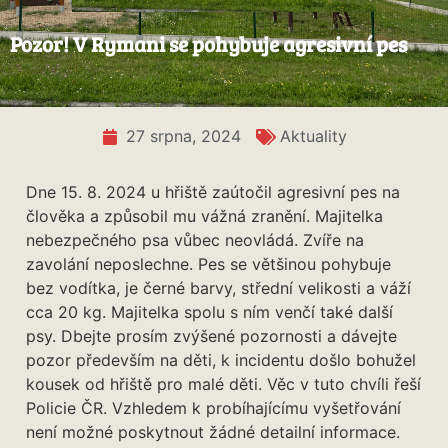
Pozor! V Rymani se pohybuje agresivní pes
27 srpna, 2024
Aktuality
Dne 15. 8. 2024 u hřiště zaútočil agresivní pes na
člověka a způsobil mu vážná zranění. Majitelka
nebezpečného psa vůbec neovládá. Zvíře na
zavolání neposlechne. Pes se většinou pohybuje
bez vodítka, je černé barvy, střední velikosti a váží
cca 20 kg. Majitelka spolu s ním venčí také další
psy. Dbejte prosím zvýšené pozornosti a dávejte
pozor především na děti, k incidentu došlo bohužel
kousek od hřiště pro malé děti. Věc v tuto chvíli řeší
Policie ČR. Vzhledem k probíhajícímu vyšetřování
není možné poskytnout žádné detailní informace.