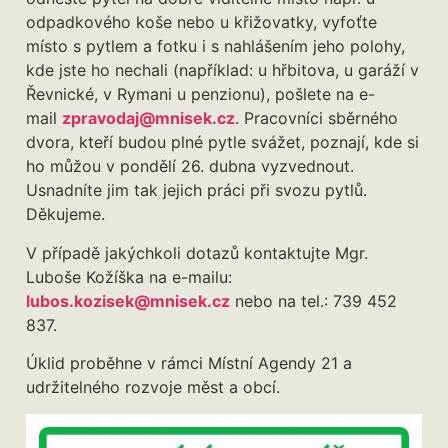
odpadkového koše nebo u křižovatky, vyfoťte
místo s pytlem a fotku i s nahlášením jeho polohy,
kde jste ho nechali (například: u hřbitova, u garáží v
Řevnické, v Rymani u penzionu), pošlete na e-
mail
zpravodaj@mnisek.cz
. Pracovníci sběrného
dvora, kteří budou plné pytle svážet, poznají, kde si
ho můžou v pondělí 26. dubna vyzvednout.
Usnadníte jim tak jejich práci při svozu pytlů.
Děkujeme.
V případě jakýchkoli dotazů kontaktujte Mgr.
Luboše Kožíška na e-mailu:
lubos.kozisek@mnisek.cz
nebo na tel.: 739 452
837.
Úklid proběhne v rámci Místní Agendy 21 a
udržitelného rozvoje měst a obcí.