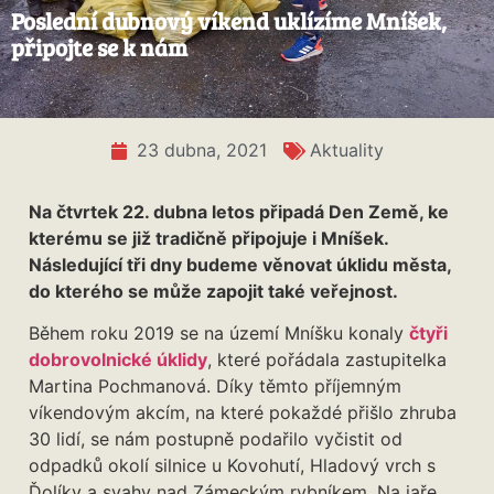
Poslední dubnový víkend uklízíme Mníšek,
připojte se k nám
23 dubna, 2021
Aktuality
Na čtvrtek 22. dubna letos připadá Den Země, ke
kterému se již tradičně připojuje i Mníšek.
Následující tři dny budeme věnovat úklidu města,
do kterého se může zapojit také veřejnost.
Během roku 2019 se na území Mníšku konaly
čtyři
dobrovolnické úklidy
, které pořádala zastupitelka
Martina Pochmanová. Díky těmto příjemným
víkendovým akcím, na které pokaždé přišlo zhruba
30 lidí, se nám postupně podařilo vyčistit od
odpadků okolí silnice u Kovohutí, Hladový vrch s
Ďolíky a svahy nad Zámeckým rybníkem. Na jaře