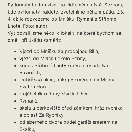
Pytlomaty budou viset na vidtelném místě. Seznam,
kde pytlomaty najdete, zveřejníme během pátku 23.
4. až je rozvezeme po Mníšku, Rymani a Stříbrné
Lhotě. Foto: autor
Vytipovali jsme několik lokalit, na které bychom se
chtěli při úklidu zaměřit:
Vjezd do Mníšku za prodejnou Billa,
vjezd do Mníšku okolo Penny,
konec Stříbrné Lhoty směrem osada Na
Rovinách,
Dobříšská ulice, příkopy směrem na Malou
Svatou Horu,
trojúhelník u firmy Martin Uher,
Rymaně,
skála u parkoviště před zámkem, hráz rybníka
a oblast Za Rybníky,
od sběrného dvora podél garáží směrem na
Skalku,