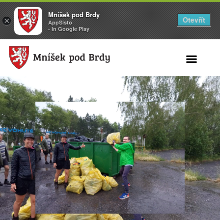
Mníšek pod Brdy
Otevřít
×
AppSisto
- In Google Play
Search for: