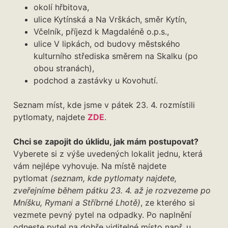
okolí hřbitova,
ulice Kytínská a Na Vrškách, směr Kytín,
Včelník, příjezd k Magdaléně o.p.s.,
ulice V lipkách, od budovy městského
kulturního střediska směrem na Skalku (po
obou stranách),
podchod a zastávky u Kovohutí.
Seznam míst, kde jsme v pátek 23. 4. rozmístili
pytlomaty, najdete
ZDE
.
Chci se zapojit do úklidu, jak mám postupovat?
Vyberete si z výše uvedených lokalit jednu, která
vám nejlépe vyhovuje. Na místě najdete
pytlomat
(seznam, kde pytlomaty najdete,
zveřejníme během pátku 23. 4. až je rozvezeme po
Mníšku, Rymani a Stříbrné Lhotě)
, ze kterého si
vezmete pevný pytel na odpadky. Po naplnění
odneste pytel na dobře viditelné místo např. u