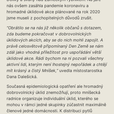
nás ovšem zasáhla pandemie koronaviru a
hromadné úklidové akce plánované na rok 2020
jsme museli z pochopitelných důvodů zrušit.
“Obrátilo se na nás již několik občanů s dotazem,
zda budeme pokračovat v dobrovolnických
úklidových akcích, aby se do nich mohli zapojit. A
právě celosvětově připomínaný Den Země se nám
zdál jako vhodná příležitost pro uspořádání větší
úklidové akce. Rádi bychom na ni pozvali všechny
aktivní lidi, kterým není lhostejný nepořádek a chtějí
mít krásný a čistý Mníšek,“
uvedla místostarostka
Dana Dalešická.
Současná epidemiologická opatření ale hromadný
dobrovolnický úklid znemožňují, proto mníšecká
radnice organizuje individuální úklid, kterého se
mohou v rámci jedné skupinky zúčastnit maximálně
členové jedné domácnosti. K distribuci pytlů