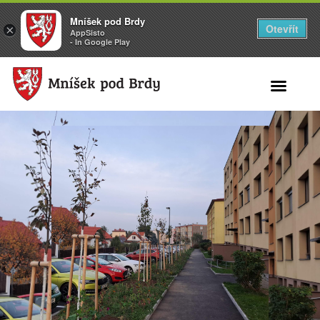
Mníšek pod Brdy
Otevřít
×
AppSisto
- In Google Play
Search for: