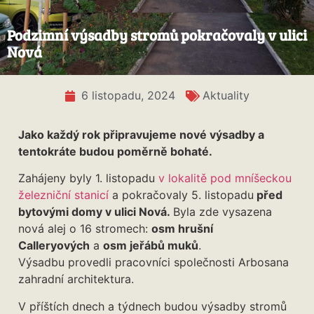
Podzimní výsadby stromů pokračovaly v ulici
Nová
6 listopadu, 2024
Aktuality
Jako každý rok připravujeme nové výsadby a
tentokráte budou poměrně bohaté.
Zahájeny byly 1. listopadu
v lokalitě pod mníšeckou
železniční stanicí
a pokračovaly 5. listopadu
před
bytovými domy v ulici Nová.
Byla zde vysazena
nová alej o 16 stromech:
osm hrušní
Calleryových
a
osm jeřábů muků
.
Výsadbu provedli pracovníci společnosti Arbosana
zahradní architektura.
V příštích dnech a týdnech budou výsadby stromů