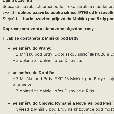
Úplná uzavírka
Součástí stavebních prací bude i rekonstrukce mostku pře
vyžádá
úplnou uzavírku úseku silnice II/116 od křižovat
Stejně tak
bude uzavřen příjezd do Mníšku pod Brdy po
Dopravní omezení a stanovené objízdné trasy
:
1. Jak se dostanete z Mníšku pod Brdy:
ve směru do Prahy:
– Z Mníšku pod Brdy: Dobříšskou silnicí III/11626 a 
– Z oblasti za dálnicí: přes Čisovice.
ve směru do Dobříše:
– Z Mníšku pod Brdy: EXIT 18 Mníšek pod Brdy s ná
v provozu.
– Z oblasti za dálnicí: přes Čisovice a Řitku.
ve směru do Čisovic, Rymaně a Nové Vsi pod Pleší:
– Výjezd z Mníšku pod Brdy na křižovatce pod mo