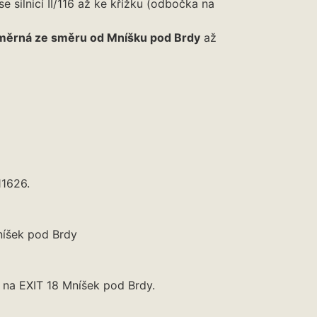
 silnicí II/116 až ke křížku (odbočka na
měrná ze směru od Mníšku pod Brdy
až
11626.
Mníšek pod Brdy
e na EXIT 18 Mníšek pod Brdy.