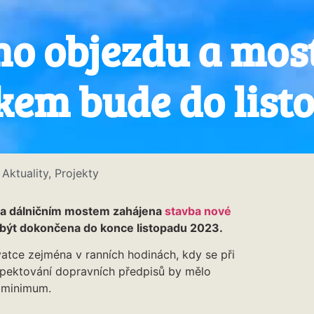
ho objezdu a mos
kem bude do list
Aktuality
,
Projekty
za dálničním mostem zahájena
stavba nové
a být dokončena do konce listopadu 2023.
atce zejména v ranních hodinách, kdy se při
espektování dopravních předpisů by mělo
 minimum.