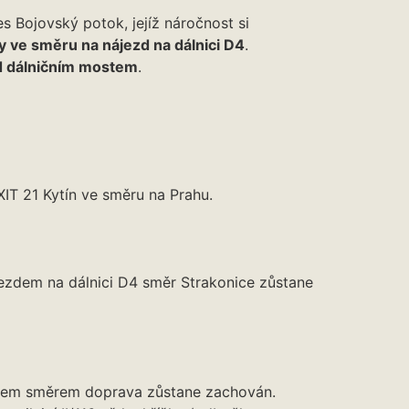
s Bojovský potok, jejíž náročnost si
ky ve směru na nájezd na dálnici D4
.
d dálničním mostem
.
EXIT 21 Kytín ve směru na Prahu.
jezdem na dálnici D4 směr Strakonice zůstane
stem směrem doprava zůstane zachován.