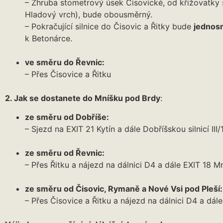
– Zhruba stometrový úsek Čisovické, od křižovatky se
Hladový vrch), bude obousměrný.
– Pokračující silnice do Čisovic a Řitky bude
jednos
k Betonárce.
ve směru do Řevnic:
– Přes Čisovice a Řitku
2. Jak se dostanete do Mníšku pod Brdy
:
ze směru od Dobříše:
– Sjezd na EXIT 21 Kytín a dále Dobříšskou silnicí III/
ze směru od Řevnic:
– Přes Řitku a nájezd na dálnici D4 a dále EXIT 18 
ze směru od Čisovic, Rymaně a Nové Vsi pod Pleší:
– Přes Čisovice a Řitku a nájezd na dálnici D4 a dál