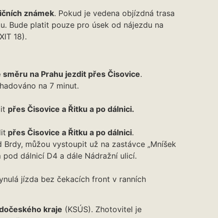
ničních známek
. Pokud je vedena objízdná trasa
ku. Bude platit pouze pro úsek od nájezdu na
XIT 18).
 směru na Prahu jezdit přes Čisovice
.
dhadováno na 7 minut.
it
přes Čisovice a Řitku a po dálnici.
it
přes Čisovice a Řitku a po dálnici
.
od Brdy, můžou vystoupit už na zastávce „Mníšek
pod dálnicí D4 a dále Nádražní ulicí.
nulá jízda bez čekacích front v ranních
ředočeského kraje
(KSÚS). Zhotovitel je