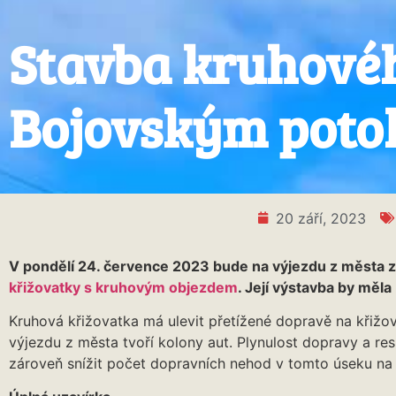
Stavba kruhové
Bojovským poto
20 září, 2023
V pondělí 24. července 2023 bude na výjezdu z města 
křižovatky s kruhovým objezdem
. Její výstavba by měl
Kruhová křižovatka má ulevit přetížené dopravě na křižov
výjezdu z města tvoří kolony aut. Plynulost dopravy a r
zároveň snížit počet dopravních nehod v tomto úseku na