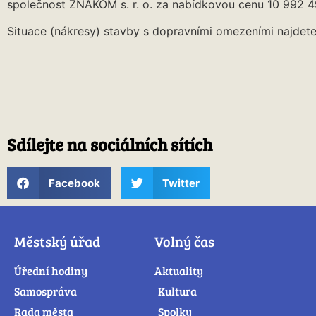
společnost ZNAKOM s. r. o. za nabídkovou cenu 10 992 
Situace (nákresy) stavby s dopravními omezeními najdete
Sdílejte na sociálních sítích
Facebook
Twitter
Městský úřad
Volný čas
Úřední hodiny
Aktuality
Samospráva
Kultura
Rada města
Spolky