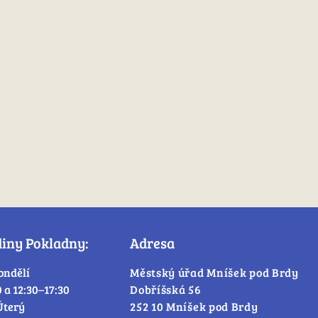
diny Pokladny:
Adresa
ondělí
Městský úřad Mníšek pod Brdy
0 a 12:30–17:30
Dobříšská 56
Úterý
252 10 Mníšek pod Brdy