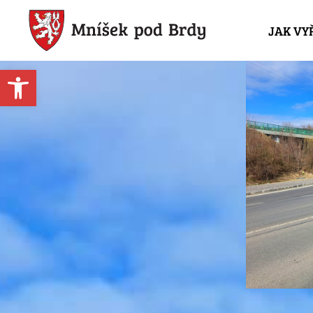
JAK VY
Open toolbar