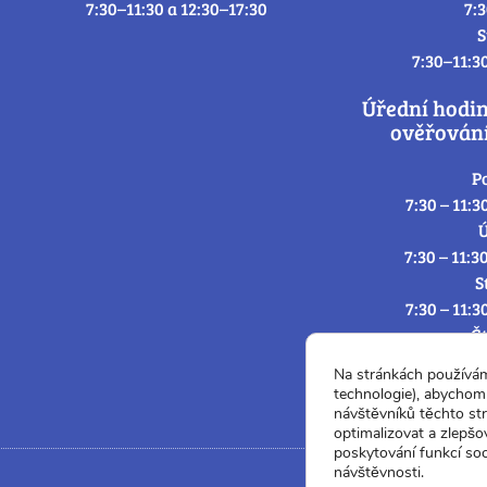
7:30–11:30 a 12:30–17:30
7:
S
7:30–11:3
Úřední hodi
ověřování
P
7:30 – 11:3
Ú
7:30 – 11:3
S
7:30 – 11:3
Č
7:30 – 11:3
Na stránkách používá
P
technologie), abychom 
7:3
návštěvníků těchto st
optimalizovat a zlepšo
poskytování funkcí soc
návštěvnosti.