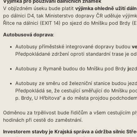
Výjimka pro používání dálničních známek
V objízdném úseku bude platit
výjimka ohledně užití dál
po dálnici D4, tak Ministerstvo dopravy ČR uděluje výjim
Řitce na dálnici (EXIT 14) po sjezd do Mníšku pod Brdy (E
Autobusová doprava
:
Autobusy příměstské integrované dopravy budou
ve
Předpokládané zdržení oproti standardní trase je o
Autobusy z Rymaně budou do Mníšku pod Brdy
j
ezd
Autobusy ze směru od železniční stanice budou jezd
Předpokládá se, že cestující směřující do Mníšku p
p. Brdy, U Hřbitova“ a do města projdou podchodem 
Odměnou za trpělivost bude řidičům a všem cestujícím ply
hodinách při cestě do zaměstnání.
Investorem stavby je Krajská správa a údržba silnic St