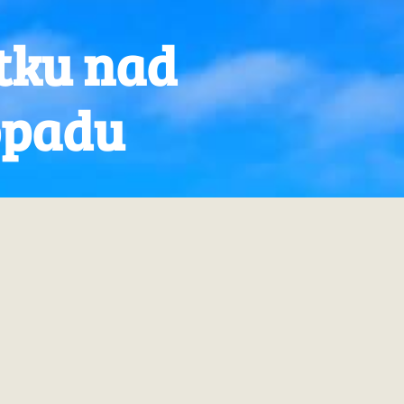
tku nad
opadu