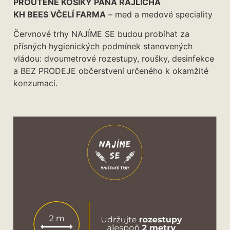
PROUTĚNÉ KOŠÍKY PANA RAJLICHA
KH BEES VČELÍ FARMA
– med a medové speciality
Červnové trhy NAJÍME SE budou probíhat za
přísných hygienických podmínek stanovených
vládou: dvoumetrové rozestupy, roušky, desinfekce
a BEZ PRODEJE občerstvení určeného k okamžité
konzumaci.