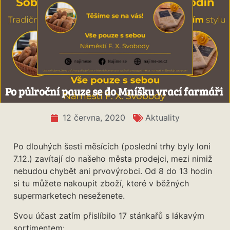
Po půlroční pauze se do Mníšku vrací farmáři
12 června, 2020
Aktuality
Po dlouhých šesti měsících (poslední trhy byly loni
7.12.) zavítají do našeho města prodejci, mezi nimiž
nebudou chybět ani prvovýrobci. Od 8 do 13 hodin
si tu můžete nakoupit zboží, které v běžných
supermarketech neseženete.
Svou účast zatím přislíbilo 17 stánkařů s lákavým
sortimentem: