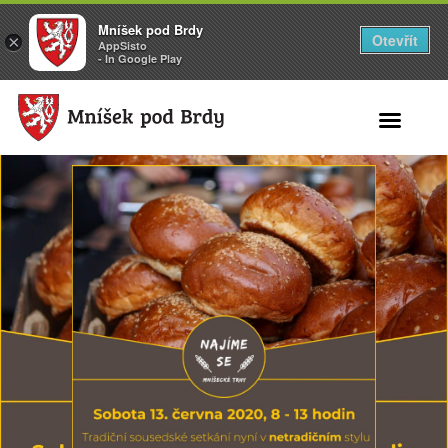
Mníšek pod Brdy
Otevřít
×
AppSisto
- In Google Play
Search for: