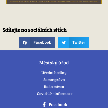
Sdílejte na sociálních sítích
Facebook
Twitter
Městský úřad
Úřední hodiny
Samospráva
Rada města
Covid-19 - informace
Facebook