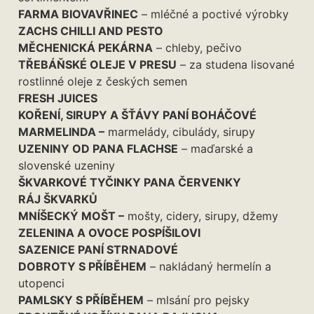
FARMA BIOVAVŘINEC
– mléčné a poctivé výrobky
ZACHS CHILLI AND PESTO
MĚCHENICKÁ PEKÁRNA
– chleby, pečivo
TŘEBÁŇSKÉ OLEJE V PRESU
– za studena lisované
rostlinné oleje z českých semen
FRESH JUICES
KOŘENÍ, SIRUPY A ŠŤÁVY PANÍ BOHÁČOVÉ
MARMELINDA –
marmelády, cibulády, sirupy
UZENINY OD PANA FLACHSE
– maďarské a
slovenské uzeniny
ŠKVARKOVÉ TYČINKY PANA ČERVENKY
RÁJ ŠKVARKŮ
MNÍŠECKÝ MOŠT –
mošty, cidery, sirupy, džemy
ZELENINA A OVOCE POSPÍŠILOVI
SAZENICE PANÍ STRNADOVÉ
DOBROTY S PŘÍBĚHEM
– nakládaný hermelín a
utopenci
PAMLSKY S PŘÍBĚHEM
– mlsání pro pejsky