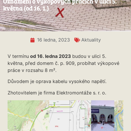
Oznámení o výkopových pracích v ulici 5.
května (od 16. 1.)
16 ledna, 2023
Aktuality
V termínu
od 16. ledna 2023
budou v ulici 5.
května, před domem č. p. 909, probíhat výkopové
práce v rozsahu 8 m².
Důvodem je oprava kabelu vysokého napětí.
Zhotovitelem je firma Elektromontáže s. r. o.