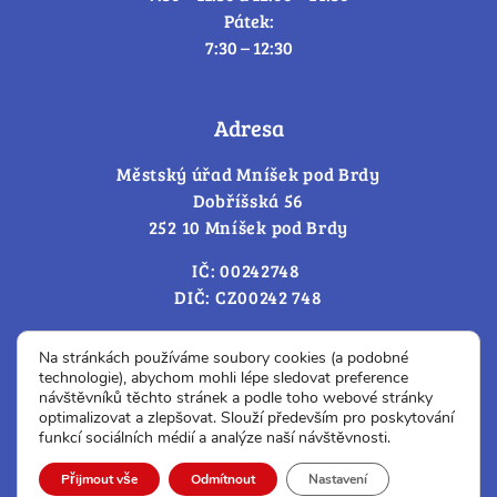
Pátek:
7:30 – 12:30
Adresa
Městský úřad Mníšek pod Brdy
Dobříšská 56
252 10 Mníšek pod Brdy
IČ: 00242748
DIČ: CZ00242 748
Cookies – změna souhlasu
Na stránkách používáme soubory cookies (a podobné
technologie), abychom mohli lépe sledovat preference
návštěvníků těchto stránek a podle toho webové stránky
optimalizovat a zlepšovat. Slouží především pro poskytování
Prohlášení o přístupnosti
funkcí sociálních médií a analýze naší návštěvnosti.
© Všechna práva vyhrazena.
Přijmout vše
Odmítnout
Nastavení