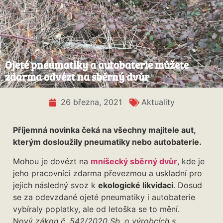
Ojeté pneumatiky a autobaterie můžete
zdarma odvézt na sběrný dvůr
26 března, 2021
Aktuality
Příjemná novinka čeká na všechny majitele aut,
kterým dosloužily pneumatiky nebo autobaterie.
Mohou je dovézt na
mníšecký sběrný dvůr
, kde je
jeho pracovníci zdarma převezmou a uskladní pro
jejich následný svoz k
ekologické likvidaci
. Dosud
se za odevzdané ojeté pneumatiky i autobaterie
vybíraly poplatky, ale od letoška se to mění.
Nový
zákon č. 542/2020 Sb. o výrobcích s