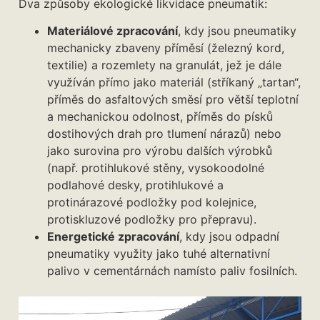
Dva způsoby ekologické likvidace pneumatik:
Materiálové zpracování
, kdy jsou pneumatiky
mechanicky zbaveny příměsí (železný kord,
textilie) a rozemlety na granulát, jež je dále
využíván přímo jako materiál (stříkaný „tartan“,
příměs do asfaltových směsí pro větší teplotní
a mechanickou odolnost, příměs do písků
dostihových drah pro tlumení nárazů) nebo
jako surovina pro výrobu dalších výrobků
(např. protihlukové stěny, vysokoodolné
podlahové desky, protihlukové a
protinárazové podložky pod kolejnice,
protiskluzové podložky pro přepravu).
Energetické zpracování
, kdy jsou odpadní
pneumatiky využity jako tuhé alternativní
palivo v cementárnách namísto paliv fosilních.