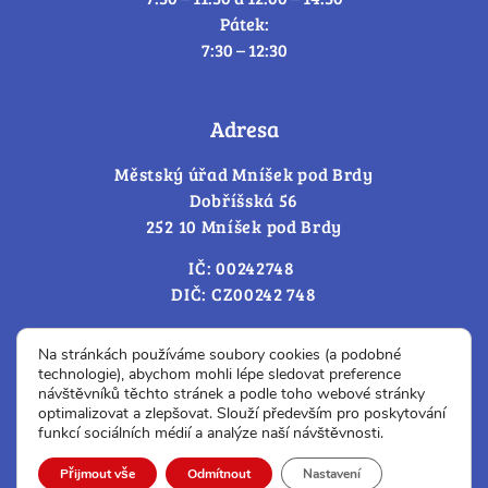
Pátek:
7:30 – 12:30
Adresa
Městský úřad Mníšek pod Brdy
Dobříšská 56
252 10 Mníšek pod Brdy
IČ: 00242748
DIČ: CZ00242 748
Cookies – změna souhlasu
Na stránkách používáme soubory cookies (a podobné
technologie), abychom mohli lépe sledovat preference
návštěvníků těchto stránek a podle toho webové stránky
optimalizovat a zlepšovat. Slouží především pro poskytování
Prohlášení o přístupnosti
funkcí sociálních médií a analýze naší návštěvnosti.
© Všechna práva vyhrazena.
Přijmout vše
Odmítnout
Nastavení