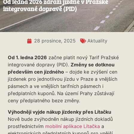
Od ledna 2026 zdraží jízdné v Pražské
integrované dopravě (PID)
28 prosince, 2025
Aktuality
Od 1. ledna 2026
začne platit nový Tarif Pražské
integrované dopravy (PID).
Změny se dotknou
především cen jízdného
– dojde ke zvýšení cen
jízdenek pro jednotlivou jízdu v Praze a vnějších
pásmech a ve vnějších tarifních pásmech i
předplatních kuponů. Na území Prahy zůstávají
ceny předplatného beze změny.
Výhodněji vyjde nákup jízdenky přes Lítačku
Nově bude zvýhodněn nákup jízdních dokladů
prostřednictvím
mobilní aplikace Lítačka
a
elektronických předplatních kuponů pro vnější