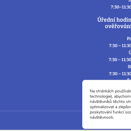
7:30–11:3
Úřední hodi
ověřování
P
7:30 – 11:3
Ú
7:30 – 11:3
S
7:30 – 11:3
Č
7:30 – 11:3
Na stránkách používá
P
technologie), abychom 
7:3
návštěvníků těchto st
optimalizovat a zlepšo
poskytování funkcí soc
návštěvnosti.