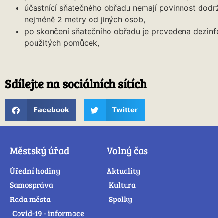
účastnící sňatečného obřadu nemají povinnost dodr
nejméně 2 metry od jiných osob,
po skončení sňatečního obřadu je provedena dezinf
použitých pomůcek,
Sdílejte na sociálních sítích
Facebook
Twitter
Městský úřad
Volný čas
Úřední hodiny
Aktuality
Samospráva
Kultura
Rada města
Spolky
Covid-19 - informace