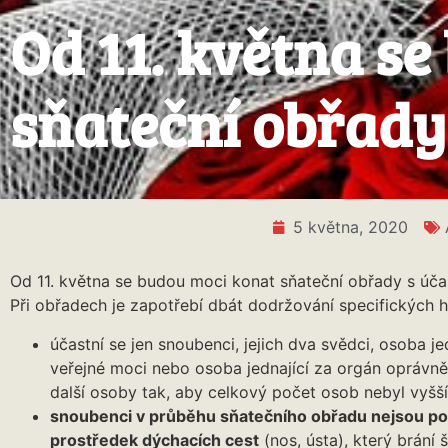
Od 11. května s
sňateční obřady 
5 května, 2020
Od 11. května se budou moci konat sňateční obřady s účast
Při obřadech je zapotřebí dbát dodržování specifických h
účastní se jen snoubenci, jejich dva svědci, osoba je
veřejné moci nebo osoba jednající za orgán oprávněn
další osoby tak, aby celkový počet osob nebyl vyšš
snoubenci v průběhu sňatečního obřadu nejsou po
prostředek dýchacích cest
(nos, ústa), který brání 