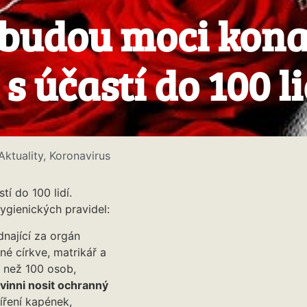
e budou moci kona
s účastí do 100 li
Aktuality
,
Koronavirus
í do 100 lidí.
ygienických pravidel:
dnající za orgán
é církve, matrikář a
í než 100 osob,
vinni nosit ochranný
šíření kapének,