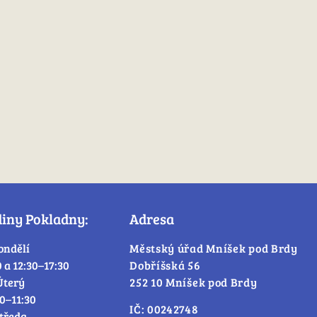
diny Pokladny:
Adresa
ondělí
Městský úřad Mníšek pod Brdy
0 a 12:30–17:30
Dobříšská 56
Úterý
252 10 Mníšek pod Brdy
30–11:30
IČ: 00242748
tředa