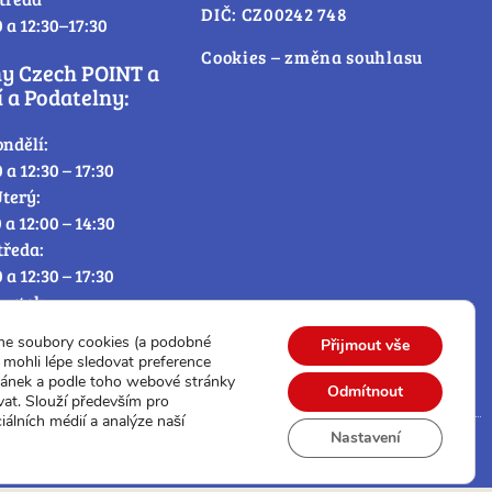
DIČ: CZ00242 748
0 a 12:30–17:30
Cookies – změna souhlasu
ny Czech POINT a
 a Podatelny:
ondělí:
0 a 12:30 – 17:30
terý:
0 a 12:00 – 14:30
tředa:
0 a 12:30 – 17:30
tvrtek:
0 a 12:00 – 14:30
me soubory cookies (a podobné
Přijmout vše
átek:
mohli lépe sledovat preference
0 – 12:30
ránek a podle toho webové stránky
Odmítnout
vat. Slouží především pro
iálních médií a analýze naší
Nastavení
© Všechna práva vyhrazena.