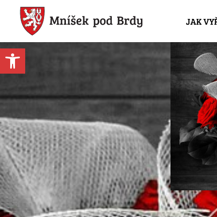
JAK VY
Open toolbar