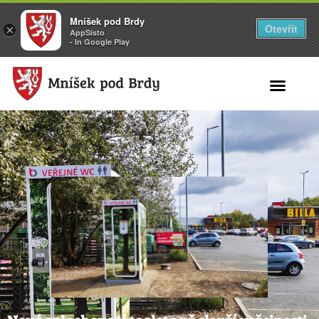
Mníšek pod Brdy
Otevřít
×
AppSisto
- In Google Play
Search for: