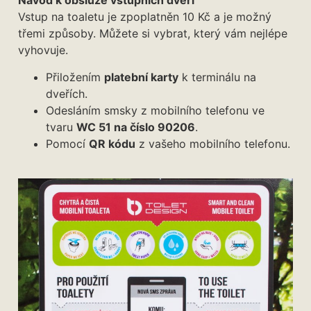
Návod k obsluze vstupních dveří
Vstup na toaletu je zpoplatněn 10 Kč a je možný
třemi způsoby. Můžete si vybrat, který vám nejlépe
vyhovuje.
Přiložením
platební karty
k terminálu na
dveřích.
Odesláním smsky z mobilního telefonu ve
tvaru
WC 51 na číslo 90206
.
Pomocí
QR kódu
z vašeho mobilního telefonu.