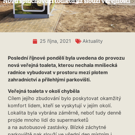
Nová splachovací toaleta už slouží veřejnosti
25 října, 2021
Aktuality
Poslední říjnové pondělí byla uvedena do provozu
nová veřejná toaleta, kterou nechala mníšecká
radnice vybudovat v prostoru mezi plotem
zahradnictví a přilehlými parkovišti.
Veřejná toaleta v okolí chyběla
Cílem jejího zbudování bylo poskytovat okamžitý
komfort lidem, kteří se vyskytují v jejím okolí.
Lokalita byla vybrána záměrně, neboť tudy denně
projde mnoho lidí do supermarketů
a na autobusové zastávky. Blízké záchytné
parkoviště pak slouží ve všední den místním i