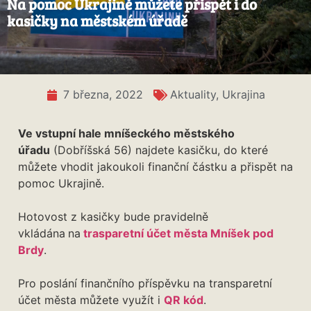
Na pomoc Ukrajině můžete přispět i do
kasičky na městském úřadě
7 března, 2022
Aktuality
,
Ukrajina
Ve vstupní hale mníšeckého městského
úřadu
(Dobříšská 56) najdete kasičku, do které
můžete vhodit jakoukoli finanční částku a přispět na
pomoc Ukrajině.
Hotovost z kasičky bude pravidelně
vkládána
na
trasparetní účet města Mníšek pod
Brdy
.
Pro poslání finančního příspěvku na transparetní
účet města můžete využít i
QR kód
.