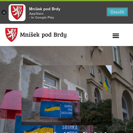
Mníšek pod Brdy
Otevřít
×
AppSisto
- In Google Play
Search for: