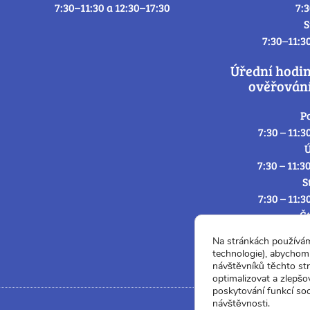
7:30–11:30 a 12:30–17:30
7:
S
7:30–11:3
Úřední hodi
ověřování
P
7:30 – 11:3
Ú
7:30 – 11:3
S
7:30 – 11:3
Č
7:30 – 11:3
Na stránkách používá
P
technologie), abychom 
7:3
návštěvníků těchto st
optimalizovat a zlepšo
poskytování funkcí soc
návštěvnosti.