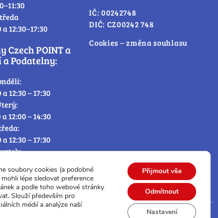
30–11:30
IČ: 00242748
tředa
DIČ: CZ00242 748
0 a 12:30–17:30
Cookies – změna souhlasu
ny Czech POINT a
 a Podatelny:
ondělí:
0 a 12:30 – 17:30
terý:
0 a 12:00 – 14:30
tředa:
0 a 12:30 – 17:30
tvrtek:
0 a 12:00 – 14:30
me soubory cookies (a podobné
Přijmout vše
átek:
mohli lépe sledovat preference
0 – 12:30
ránek a podle toho webové stránky
Odmítnout
vat. Slouží především pro
iálních médií a analýze naší
Nastavení
© Všechna práva vyhrazena.