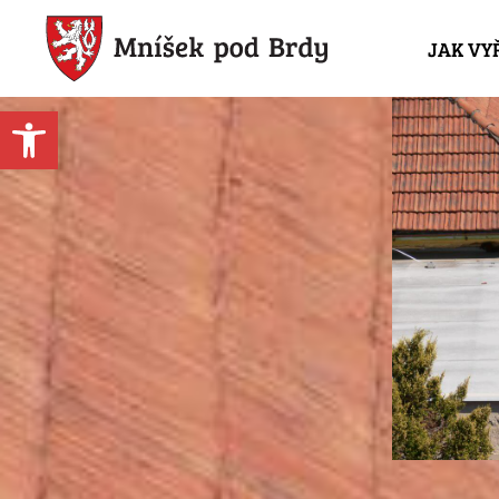
JAK VY
Open toolbar