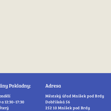
diny Pokladny:
Adresa
ondělí
Městský úřad Mníšek pod Brdy
0 a 12:30–17:30
Dobříšská 56
Úterý
252 10 Mníšek pod Brdy