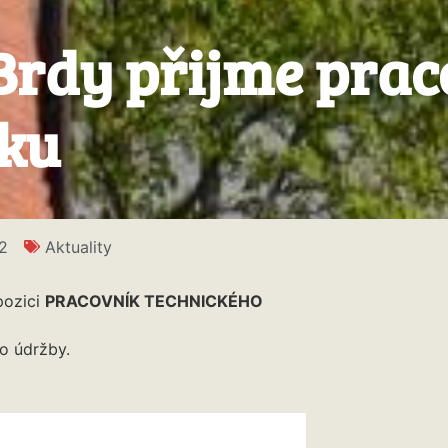
Brdy přijme prac
eku
2
Aktuality
pozici
PRACOVNÍK TECHNICKÉHO
o údržby.