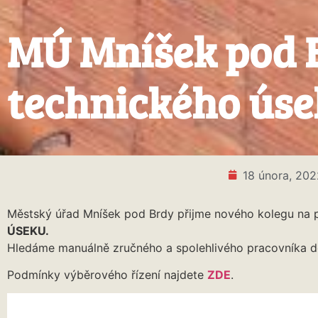
MÚ Mníšek pod 
technického ús
18 února, 202
Městský úřad Mníšek pod Brdy přijme nového kolegu na 
ÚSEKU.
Hledáme manuálně zručného a spolehlivého pracovníka d
Podmínky výběrového řízení najdete
ZDE
.