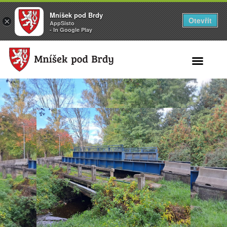
Mníšek pod Brdy
Otevřít
×
AppSisto
- In Google Play
Search for: