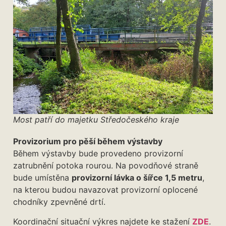
Most patří do majetku Středočeského kraje
Provizorium pro pěší během výstavby
Během výstavby bude provedeno provizorní
zatrubnění potoka rourou. Na povodňové straně
bude umístěna
provizorní lávka o šířce 1,5 metru
,
na kterou budou navazovat provizorní oplocené
chodníky zpevněné drtí.
Koordinační situační výkres najdete ke stažení
ZDE
.