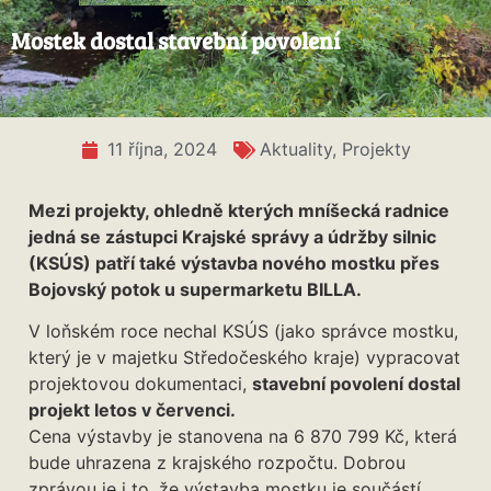
Mostek dostal stavební povolení
11 října, 2024
Aktuality
,
Projekty
Mezi projekty, ohledně kterých mníšecká radnice
jedná se zástupci Krajské správy a údržby silnic
(KSÚS) patří také výstavba nového mostku přes
Bojovský potok u supermarketu BILLA.
V loňském roce nechal KSÚS (jako správce mostku,
který je v majetku Středočeského kraje) vypracovat
projektovou dokumentaci,
stavební povolení dostal
projekt letos v červenci.
Cena výstavby je stanovena na 6 870 799 Kč, která
bude uhrazena z krajského rozpočtu. Dobrou
zprávou je i to, že výstavba mostku je součástí