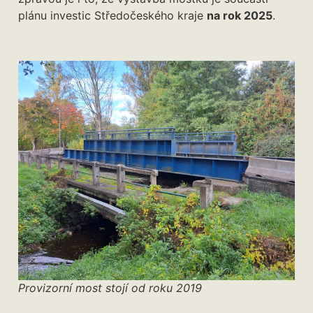
plánu investic Středočeského kraje
na rok 2025
.
Provizorní most stojí od roku 2019