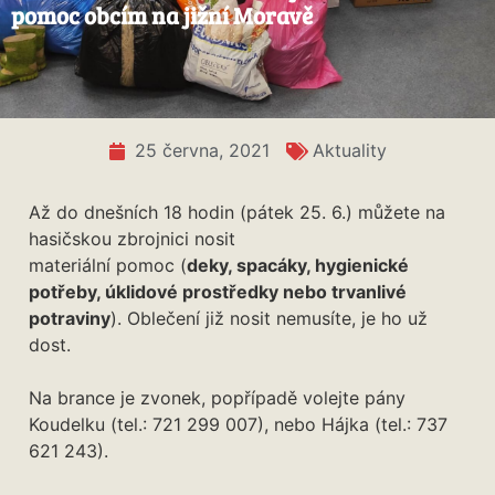
pomoc obcím na jižní Moravě
25 června, 2021
Aktuality
Až do dnešních 18 hodin (pátek 25. 6.) můžete na
hasičskou zbrojnici nosit
materiální pomoc (
deky, spacáky, hygienické
potřeby, úklidové prostředky nebo trvanlivé
potraviny
). Oblečení již nosit nemusíte, je ho už
dost.
Na brance je zvonek, popřípadě volejte pány
Koudelku
(tel.: 721 299 007), nebo Hájka (tel.: 737
621 243).