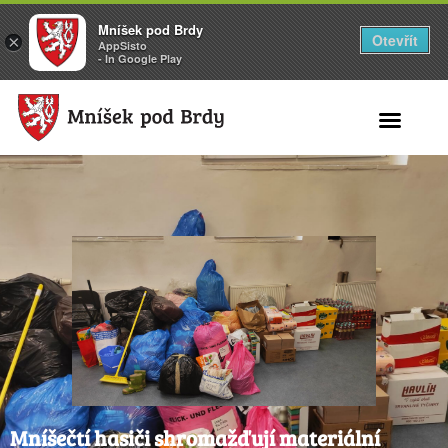
Mníšek pod Brdy
Otevřít
×
AppSisto
- In Google Play
Search for:
Mníšečtí hasiči shromažďují materiální