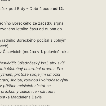
níšek pod Brdy – Dobříš bude
od 12.
radního Boreckého ze začátku srpna
zvaného letního času od dubna do
n radního Boreckého počítal s úplným
ech).
 Čisovicích (možná v 1. polovině roku
řesvědčit Středočeský kraj, aby svůj
spoň částečný celoroční provoz. Pro
význam, protože spoje jim umožní
rací, školou, rodinou i volnočasovými
 příštích měsících zůstat se
 průzkumy železnice i náhradní
ostka Magdalena Davis.