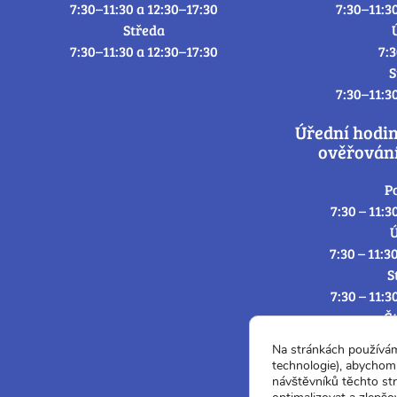
7:30–11:30 a 12:30–17:30
7:30–11:3
Středa
7:30–11:30 a 12:30–17:30
7:
S
7:30–11:3
Úřední hodi
ověřování
P
7:30 – 11:3
Ú
7:30 – 11:3
S
7:30 – 11:3
Č
7:30 – 11:3
Na stránkách používá
P
technologie), abychom 
7:3
návštěvníků těchto st