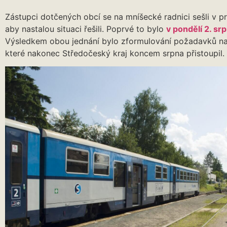
Zástupci dotčených obcí se na mníšecké radnici sešli v p
aby nastalou situaci řešili. Poprvé to bylo
v pondělí 2. sr
Výsledkem obou jednání bylo zformulování požadavků na
které nakonec Středočeský kraj koncem srpna přistoupil.