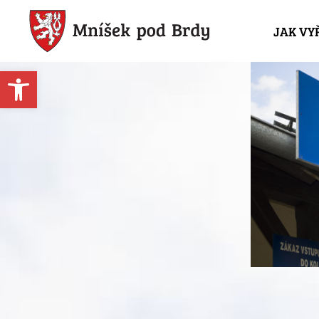
JAK VY
Open toolbar