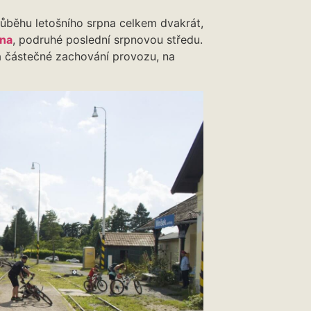
růběhu letošního srpna celkem dvakrát,
pna
, podruhé poslední srpnovou středu.
 částečné zachování provozu, na