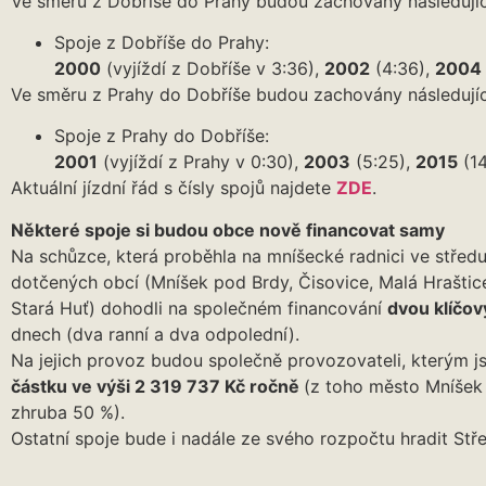
Ve směru z Dobříše do Prahy budou zachovány následujíc
Spoje z Dobříše do Prahy:
2000
(vyjíždí z Dobříše v 3:36),
2002
(4:36),
2004
Ve směru z Prahy do Dobříše budou zachovány následujíc
Spoje z Prahy do Dobříše:
2001
(vyjíždí z Prahy v 0:30),
2003
(5:25),
2015
(14
Aktuální jízdní řád s čísly spojů najdete
ZDE
.
Některé spoje si budou obce nově financovat samy
Na schůzce, která proběhla na mníšecké radnici ve středu
dotčených obcí (Mníšek pod Brdy, Čisovice, Malá Hraštic
Stará Huť) dohodli na společném financování
dvou klíčov
dnech (dva ranní a dva odpolední).
Na jejich provoz budou společně provozovateli, kterým j
částku ve výši 2 319 737 Kč ročně
(z toho město Mníšek
zhruba 50 %).
Ostatní spoje bude i nadále ze svého rozpočtu hradit Stř