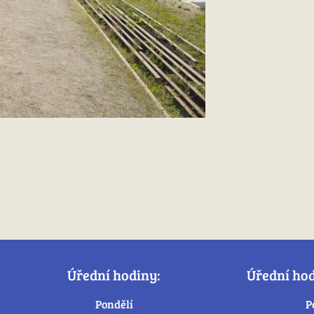
Úřední hodiny:
Úřední ho
Pondělí
P