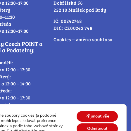
0 a 12:30–17:30
Dobříšská 56
Úterý
252 10 Mníšek pod Brdy
30–11:30
IČ: 00242748
tředa
DIČ: CZ00242 748
0 a 12:30–17:30
Cookies – změna souhlasu
ny Czech POINT a
 a Podatelny:
ondělí:
0 a 12:30 – 17:30
terý:
0 a 12:00 – 14:30
tředa:
0 a 12:30 – 17:30
tvrtek:
0 a 12:00 – 14:30
me soubory cookies (a podobné
Přijmout vše
átek:
mohli lépe sledovat preference
0 – 12:30
ránek a podle toho webové stránky
Odmítnout