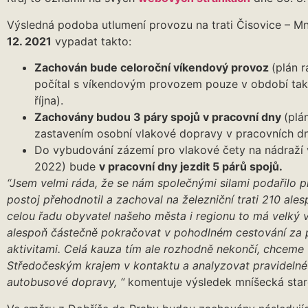
Výsledná podoba utlumení provozu na trati Čisovice – M
12. 2021
vypadat takto:
Zachován bude celoroční víkendový provoz
(plán 
počítal s víkendovým provozem pouze v období tak
října).
Zachovány budou 3 páry spojů v pracovní dny
(plá
zastavením osobní vlakové dopravy v pracovních dn
Do vybudování zázemí pro vlakové čety na nádraží v
2022) bude
v pracovní dny jezdit 5 párů spojů.
“Jsem velmi ráda, že se nám společnými silami podařilo p
postoj přehodnotil a zachoval na železniční trati 210 ale
celou řadu obyvatel našeho města i regionu to má velký 
alespoň částečně pokračovat v pohodlném cestování za p
aktivitami. Celá kauza tím ale rozhodně nekončí, chceme v
Středočeským krajem v kontaktu a analyzovat pravidelné
autobusové dopravy, “
komentuje výsledek mníšecká star