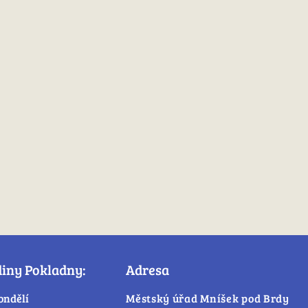
diny Pokladny:
Adresa
ondělí
Městský úřad Mníšek pod Brdy