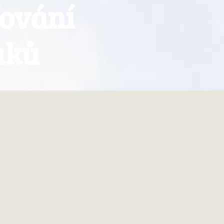
hování
aků