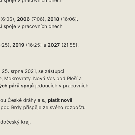
í spoje v pracovních dnech:
(6:06),
2006
(7:06),
2018
(16:06).
í spoje v pracovních dnech:
:25),
2019
(16:25) a
2027
(21:55).
 25. srpna 2021, se zástupci
e, Mokrovraty, Nová Ves pod Pleší a
ých párů spojů
jedoucích v pracovních
sou České dráhy a.s.,
platit nově
 pod Brdy přispěje ze svého rozpočtu
edočeský kraj.