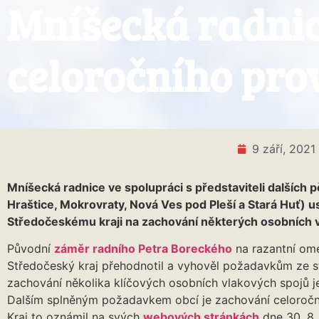
Mníšecká radnic
celoročního pro
9 září, 2021
Mníšecká radnice ve spolupráci s představiteli dalších p
Hraštice, Mokrovraty, Nová Ves pod Pleší a Stará Huť) 
Středočeskému kraji na zachování některých osobních 
Původní
záměr radního Petra Boreckého
na razantní ome
Středočeský kraj přehodnotil a vyhověl požadavkům ze s
zachování několika klíčových osobních vlakových spojů j
Dalším splněným požadavkem obcí je zachování celoroč
Kraj to oznámil na svých
webových stránkách
dne 30. 8.