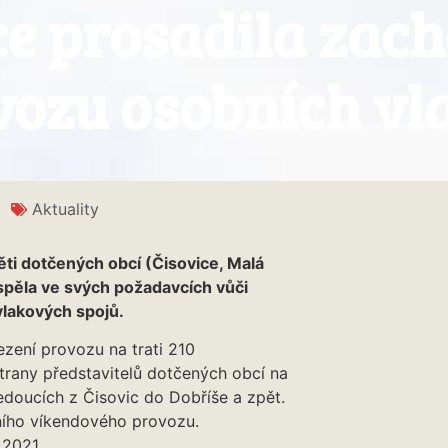
e prosadila zac
vozu osobních vl
Aktuality
ěti dotčených obcí (Čisovice, Malá
uspěla ve svých požadavcích vůči
vlakových spojů.
zení provozu na trati 210
trany představitelů dotčených obcí na
edoucích z Čisovic do Dobříše a zpět.
ního víkendového provozu.
 2021.