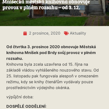
Mníšecká městská knihovna obnovuje
provoz v plném rozsahu – od 3. 12.
2 prosince, 2020
Aktuality
Od čtvrtka 3. prosince 2020 obnovuje Městská
knihovna Mníšek pod Brdy svůj provoz v plném
rozsahu.
Knihovna byla zcela uzavřena od 15. října na
základě vládou vyhlášeného nouzového stavu. Od
25. listopadu pak fungovala alespoň v omezeném
režimu, kdy se knihy čtenářům vydávaly pouze
prostřednictvím výdejního okénka.
výpůjční doba:
DOSPĚLÉ ODDĚLENÍ: