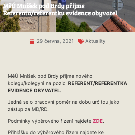
MěÚ Mníšek pod Brdy přijme
Referenta/referentku evidence obyvatel
29 června, 2021
Aktuality
MěÚ Mníšek pod Brdy přijme nového
kolegu/kolegyni na pozici
REFERENT/REFERENTKA
EVIDENCE OBYVATEL.
Jedná se o pracovní poměr na dobu určitou jako
zástup za MD/RD.
Podmínky výběrového řízení najdete
ZDE
.
Přihlášku do výběrového řízení najdete ke