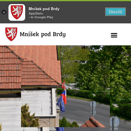
Mníšek pod Brdy
Otevřít
×
AppSisto
- In Google Play
Search for: