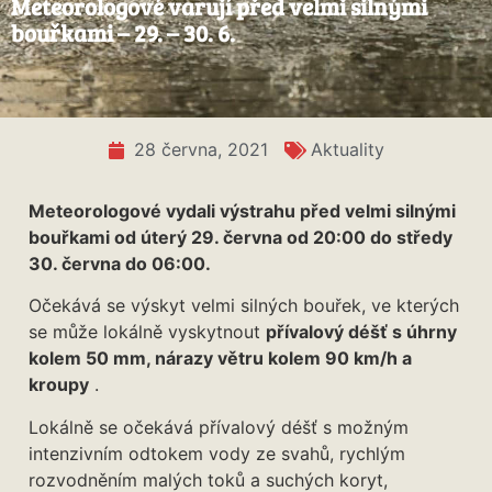
Meteorologové varují před velmi silnými
bouřkami – 29. – 30. 6.
28 června, 2021
Aktuality
Meteorologové vydali výstrahu před velmi silnými
bouřkami od úterý 29. června od 20:00 do středy
30. června do 06:00.
Očekává se výskyt velmi silných bouřek, ve kterých
se může lokálně vyskytnout
přívalový déšť s úhrny
kolem 50 mm, nárazy větru kolem 90 km/h a
kroupy
.
Lokálně se očekává přívalový déšť s možným
intenzivním odtokem vody ze svahů, rychlým
rozvodněním malých toků a suchých koryt,