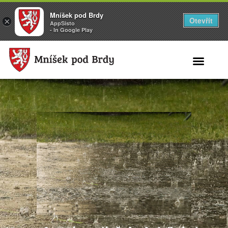
Mníšek pod Brdy
Otevřít
×
AppSisto
- In Google Play
Search for: