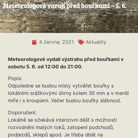
Meteorologové varují před bouřkami – 5. 6.
4 června, 2021
Aktuality
Meteorologové vydali výstrahu před bouřkami
v
sobotu 5. 6. od 12:00 do 21:00.
Popis:
Odpoledne se budou místy vytvářet bouřky s
lokálními srážkovými úhrny kolem 30 mm a v menší
míře i s kroupami. Večer budou bouřky slábnout.
Doporučení:
Lokálně se očekává intenzivní déšť s možností
rozvodnění malých toků, zatopení podchodů,
podjezdů, sklepů apod. Je třeba dbát na