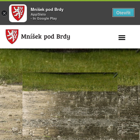
Mníšek pod Brdy
Otevřít
×
AppSisto
- In Google Play
Search for: