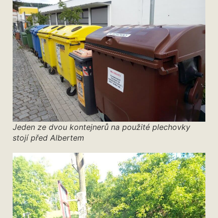
Jeden ze dvou kontejnerů na použité plechovky
stojí před Albertem