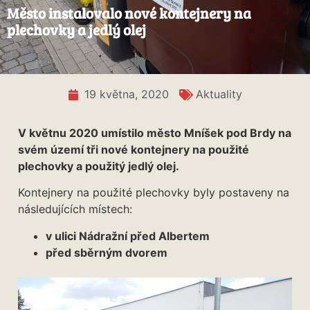
Město instalovalo nové kontejnery na
plechovky a jedlý olej
19 května, 2020
Aktuality
V květnu 2020 umístilo město Mníšek pod Brdy na
svém území tři nové kontejnery na použité
plechovky a použitý jedlý olej.
Kontejnery na použité plechovky byly postaveny na
následujících místech:
v ulici Nádražní před Albertem
před sběrným dvorem