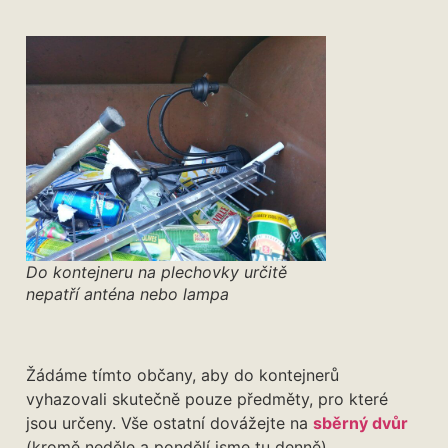
Do kontejneru na plechovky určitě
nepatří anténa nebo lampa
Žádáme tímto občany, aby do kontejnerů
vyhazovali skutečně pouze předměty, pro které
jsou určeny. Vše ostatní dovážejte na
sběrný dvůr
(kromě neděle a pondělí jsme tu denně).