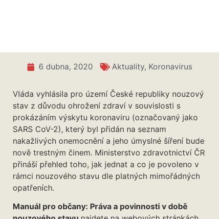
Manuál pro občany: Práva a povinnosti za
nouzového stavu
6 dubna, 2020
Aktuality
,
Koronavirus
Vláda vyhlásila pro území České republiky nouzový
stav z důvodu ohrožení zdraví v souvislosti s
prokázáním výskytu koronaviru (označovaný jako
SARS CoV-2), který byl přidán na seznam
nakažlivých onemocnění a jeho úmyslné šíření bude
nově trestným činem. Ministerstvo zdravotnictví ČR
přináší přehled toho, jak jednat a co je povoleno v
rámci nouzového stavu dle platných mimořádných
opatřeních.
Manuál pro občany: Práva a povinnosti v době
nouzového stavu
najdete na webových stránkách